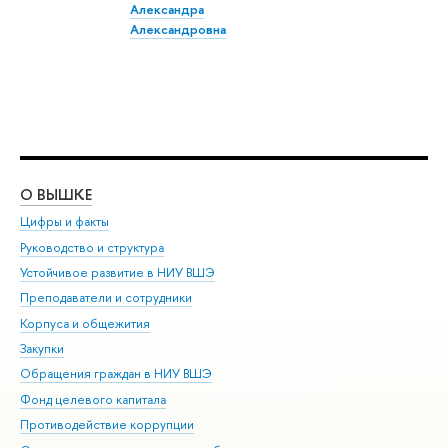
Александра
Александровна
О ВЫШКЕ
ОБ
Цифры и факты
Ли
Руководство и структура
Дов
Устойчивое развитие в НИУ ВШЭ
Ол
Преподаватели и сотрудники
При
Корпуса и общежития
Вы
Закупки
При
Обращения граждан в НИУ ВШЭ
Ас
Фонд целевого капитала
До
Противодействие коррупции
Цен