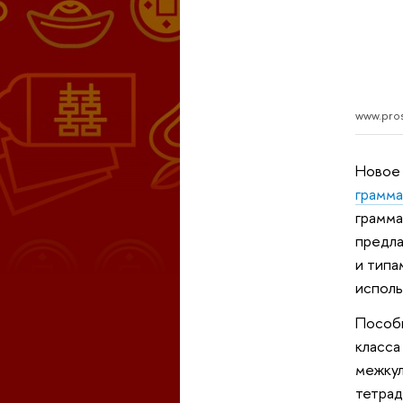
www.pros
Новое
грамма
грамма
предла
и типа
исполь
Пособи
класса
межкул
тетрад