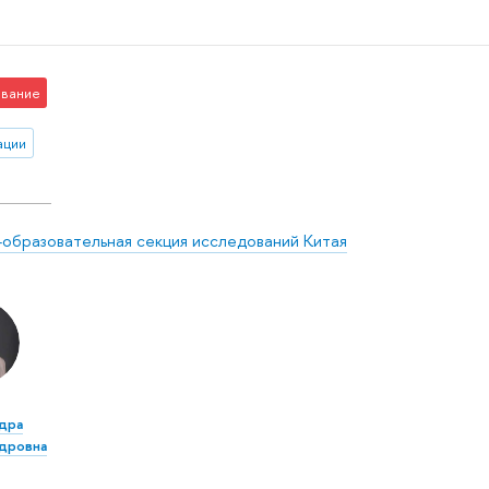
вание
ации
-образовательная секция исследований Китая
дра
дровна