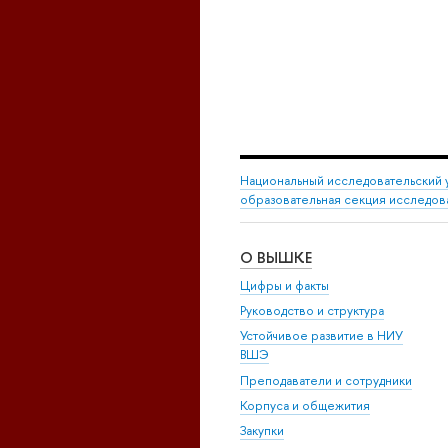
Национальный исследовательский 
образовательная секция исследов
О ВЫШКЕ
Цифры и факты
Руководство и структура
Устойчивое развитие в НИУ
ВШЭ
Преподаватели и сотрудники
Корпуса и общежития
Закупки