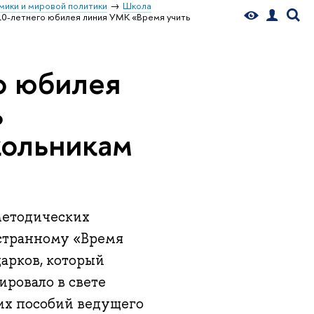
мики и мировой политики
Школа
10-летнего юбилея линия УМК «Время учить
о юбилея
ь
кольникам
методических
остранному «Время
дарков, который
ировало в свете
ких пособий ведущего