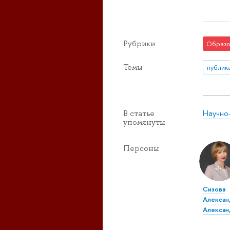
Рубрики
Образо
Темы
публик
Научно
В статье
упомянуты
Персоны
Сизова
Алексан
Алексан