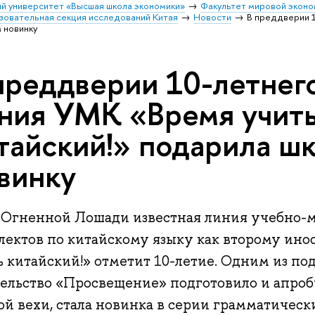
й университет «Высшая школа экономики»
Факультет мировой эконо
зовательная секция исследований Китая
Новости
В преддверии 
 новинку
преддверии 10-летнег
ния УМК «Время учит
тайский!» подарила ш
винку
д Огненной Лошади известная линия учебно-
лектов по китайскому языку как второму ин
 китайский!» отметит 10-летие. Одним из по
тельство «Просвещение» подготовило и апроб
ой вехи, стала новинка в серии грамматичес