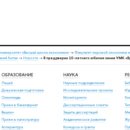
университет «Высшая школа экономики»
→
Факультет мировой экономики 
аний Китая
→
Новости
→
В преддверии 10-летнего юбилея линия УМК «Вр
ОБРАЗОВАНИЕ
НАУКА
Р
Лицей
Научные подразделения
Би
Довузовская подготовка
Исследовательские проекты
Из
Олимпиады
Мониторинги
Кн
Прием в бакалавриат
Диссертационные советы
Ти
Вышка+
Защиты диссертаций
Ме
Прием в магистратуру
Академическое развитие
Жу
Аспирантура
Конкурсы и гранты
Пу