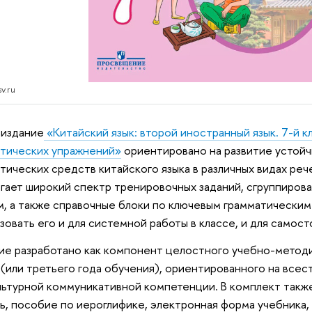
v.ru
 издание
«Китайский язык: второй иностранный язык. 7-й к
тических упражнений»
ориентировано на развитие устойч
тических средств китайского языка в различных видах ре
гает широкий спектр тренировочных заданий, сгруппиров
м, а также справочные блоки по ключевым грамматическим
зовать его и для системной работы в классе, и для самос
е разработано как компонент целостного учебно-методи
 (или третьего года обучения), ориентированного на все
ьтурной коммуникативной компетенции. В комплект также
ь, пособие по иероглифике, электронная форма учебника,