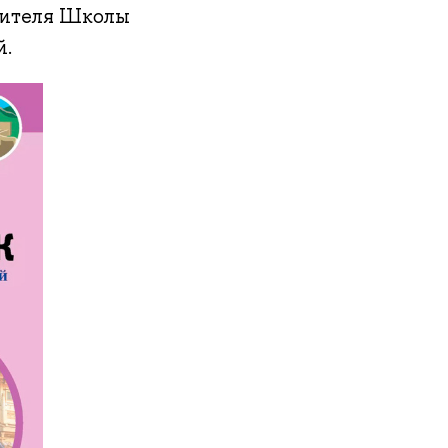
одителя Школы
й.