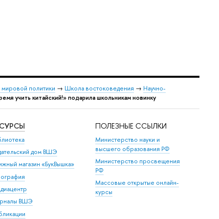
и мировой политики
→
Школа востоковедения
→
Научно-
емя учить китайский!» подарила школьникам новинку
ЕСУРСЫ
ПОЛЕЗНЫЕ ССЫЛКИ
блиотека
Министерство науки и
высшего образования РФ
дательский дом ВШЭ
Министерство просвещения
ижный магазин «БукВышка»
РФ
пография
Массовые открытые онлайн-
диацентр
курсы
рналы ВШЭ
бликации