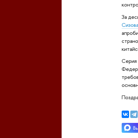
контро
За дес
Сизов
апроби
страно
китайс
Серия 
Федера
требов
основн
Поздра