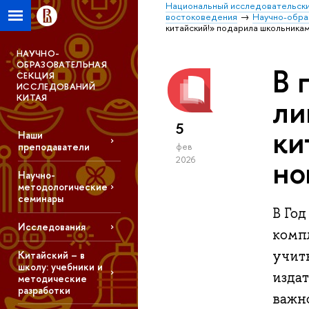
Национальный исследовательски
востоковедения
Научно-обра
китайский!» подарила школьникам
НАУЧНО-
ОБРАЗОВАТЕЛЬНАЯ
В 
СЕКЦИЯ
ИССЛЕДОВАНИЙ
КИТАЯ
ли
5
ки
Наши
преподаватели
фев
но
2026
Научно-
методологические
семинары
В Го
Исследования
комп
учить
Китайский – в
школу: учебники и
изда
методические
разработки
важн