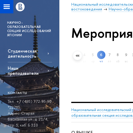
Национальный исследовательски
востоковедения
Научно-обра
НАУЧНО-
Мероприя
ОБРАЗОВАТЕЛЬНАЯ
СЕКЦИЯ ИССЛЕДОВАНИЙ
ЯПОНИИ
Студенческая
4
5
6
7
8
9
деятельность
Расширенный поиск
вт
ср
чт
пт
сб
вс
Наши
преподаватели
КОНТАКТЫ
Тел.: +7 (495) 772-95-90
*22785
Национальный исследовательский 
Адрес: Старая
образовательная секция исследов
Басманная ул., д. 21/4,
стр. 5, каб. Б 310
О ВЫШКЕ