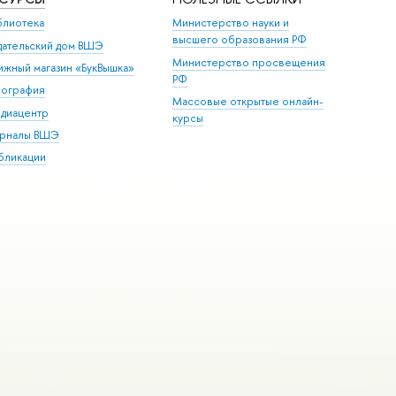
блиотека
Министерство науки и
высшего образования РФ
дательский дом ВШЭ
Министерство просвещения
ижный магазин «БукВышка»
РФ
пография
Массовые открытые онлайн-
диацентр
курсы
рналы ВШЭ
бликации