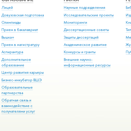
Лицей
Научные подразделения
Би
Довузовская подготовка
Исследовательские проекты
Из
Олимпиады
Мониторинги
Кн
Прием в бакалавриат
Диссертационные советы
Ти
Вышка+
Защиты диссертаций
Ме
Прием в магистратуру
Академическое развитие
Жу
Аспирантура
Конкурсы и гранты
Пу
Дополнительное
Внешние научно-
образование
информационные ресурсы
Центр развития карьеры
Бизнес-инкубатор ВШЭ
Образовательные
партнерства
Обратная связь и
взаимодействие с
получателями услуг