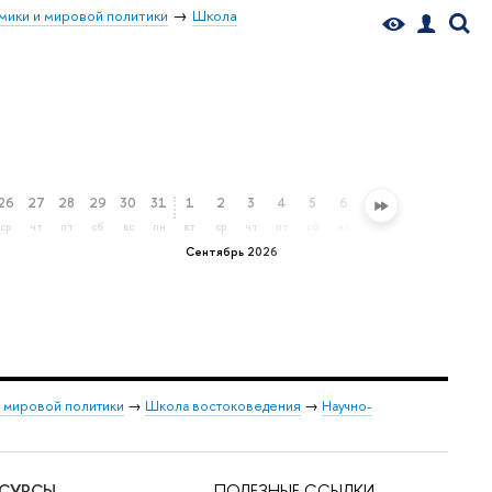
мики и мировой политики
Школа
26
27
28
29
30
31
1
2
3
4
5
6
7
8
9
10
ср
чт
пт
сб
вс
пн
вт
ср
чт
пт
сб
вс
пн
вт
ср
чт
Сентябрь 2026
и мировой политики
→
Школа востоковедения
→
Научно-
ЕСУРСЫ
ПОЛЕЗНЫЕ ССЫЛКИ