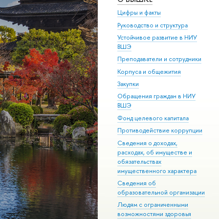
Цифры и факты
Руководство и структура
Устойчивое развитие в НИУ
ВШЭ
Преподаватели и сотрудники
Корпуса и общежития
Закупки
Обращения граждан в НИУ
ВШЭ
Фонд целевого капитала
Противодействие коррупции
Сведения о доходах,
расходах, об имуществе и
обязательствах
имущественного характера
Сведения об
образовательной организации
Людям с ограниченными
возможностями здоровья