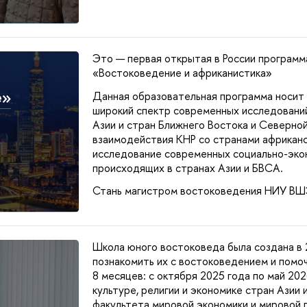
Это — первая открытая в России программа
«Востоковедение и африканистика»
е»
Данная образовательная программа носит
широкий спектр современных исследовани
Азии и стран Ближнего Востока и Северной
взаимодействия КНР со странами африкан
исследование современных социально-экон
происходящих в странах Азии и БВСА.
Стань магистром востоковедения НИУ ВШ
Школа юного востоковеда была создана в 
познакомить их с востоковедением и помо
8 месяцев: с октября 2025 года по май 202
культуре, религии и экономике стран Азии
факультета мировой экономики и мировой 