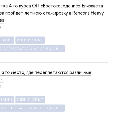
тка 4-го курса ОП «Востоковедение» Елизавета
ва пройдет летнюю стажировку в Rencons Heavy
ies
Я
ОВАНИЕ
ИДЕИ И ОПЫТ
НАУЧНО-ОБРАЗОВАТЕЛЬНАЯ СЕКЦИЯ ИССЛЕДОВАНИЙ БЛИЖНЕГО ВОСТОКА И СЕВЕРНОЙ АФРИКИ
- это место, где переплетаются различные
ры
Я
ОВАНИЕ
ИДЕИ И ОПЫТ
НАУЧНО-ОБРАЗОВАТЕЛЬНАЯ СЕКЦИЯ ИССЛЕДОВАНИЙ БЛИЖНЕГО ВОСТОКА И СЕВЕРНОЙ АФРИКИ