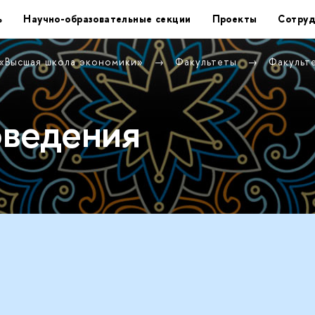
ь
Научно-образовательные секции
Проекты
Сотруд
 «Высшая школа экономики»
Факультеты
Факульт
оведения