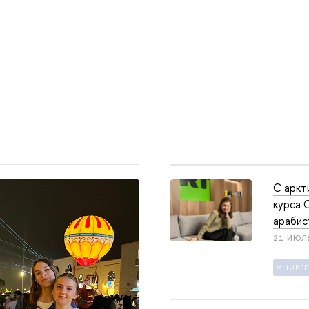
С аркт
курса 
арабис
21 ИЮЛ
УНИВЕ