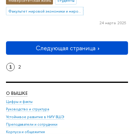
Университетская жизнь
студенты
Факультет мировой экономики и мировой политики
24 марта 2025
Следующая страница
1
2
О ВЫШКЕ
ОБ
Цифры и факты
Ли
Руководство и структура
Дов
Устойчивое развитие в НИУ ВШЭ
Ол
Преподаватели и сотрудники
При
Корпуса и общежития
Вы