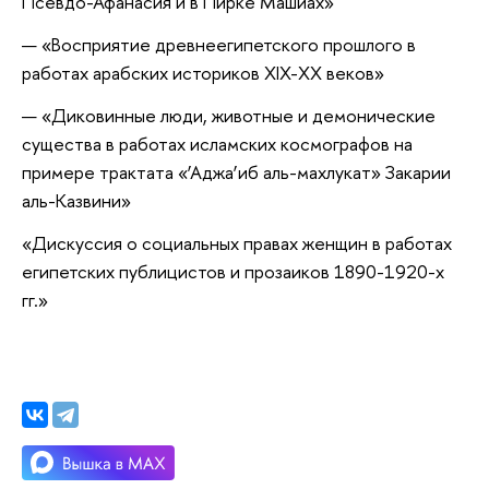
Псевдо-Афанасия и в Пирке Машиах»
«Восприятие древнеегипетского прошлого в
работах арабских историков XIX-XX веков»
«Диковинные люди, животные и демонические
существа в работах исламских космографов на
примере трактата «‘Аджа’иб аль-махлукат» Закарии
аль-Казвини»
«Дискуссия о социальных правах женщин в работах
египетских публицистов и прозаиков 1890-1920-х
гг.»