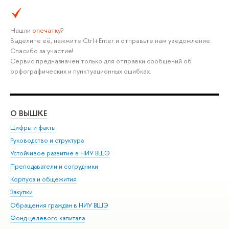
Нашли
опечатку
?
Выделите её, нажмите Ctrl+Enter и отправьте нам уведомление.
Спасибо за участие!
Сервис предназначен только для отправки сообщений об
орфографических и пунктуационных ошибках.
О ВЫШКЕ
ОБ
Цифры и факты
Ли
Руководство и структура
Дов
Устойчивое развитие в НИУ ВШЭ
Ол
Преподаватели и сотрудники
При
Корпуса и общежития
Вы
Закупки
При
Обращения граждан в НИУ ВШЭ
Ас
Фонд целевого капитала
До