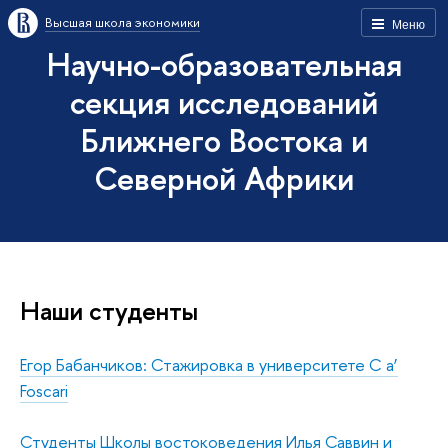
Высшая школа экономики
Меню
Научно-образовательная
секция исследований
Ближнего Востока и
Северной Африки
Наши студенты
Егор Бабанчиков: Стажировка в университете С a’
Foscari
Студенты Школы востоковедения Илья Саввин и