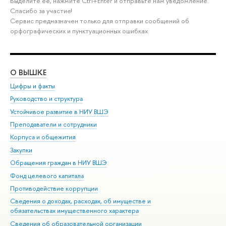
Выделите её, нажмите Ctrl+Enter и отправьте нам уведомление.
Спасибо за участие!
Сервис предназначен только для отправки сообщений об
орфографических и пунктуационных ошибках.
О ВЫШКЕ
ОБ
Цифры и факты
Ли
Руководство и структура
Дов
Устойчивое развитие в НИУ ВШЭ
Ол
Преподаватели и сотрудники
При
Корпуса и общежития
Вы
Закупки
При
Обращения граждан в НИУ ВШЭ
Ас
Фонд целевого капитала
До
Противодействие коррупции
Цен
Сведения о доходах, расходах, об имуществе и
Би
обязательствах имущественного характера
Об
Сведения об образовательной организации