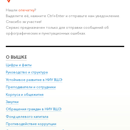
Нашли
опечатку
?
Выделите её, нажмите Ctrl+Enter и отправьте нам уведомление.
Спасибо за участие!
Сервис предназначен только для отправки сообщений об
орфографических и пунктуационных ошибках.
О ВЫШКЕ
ОБ
Цифры и факты
Ли
Руководство и структура
Дов
Устойчивое развитие в НИУ ВШЭ
Ол
Преподаватели и сотрудники
При
Корпуса и общежития
Вы
Закупки
При
Обращения граждан в НИУ ВШЭ
Ас
Фонд целевого капитала
До
Противодействие коррупции
Цен