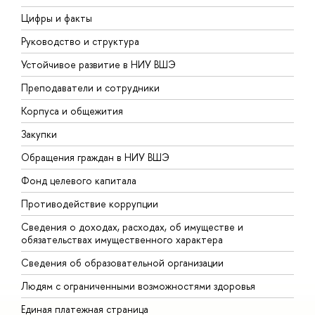
Цифры и факты
Л
Руководство и структура
Д
Устойчивое развитие в НИУ ВШЭ
О
Преподаватели и сотрудники
П
Корпуса и общежития
В
Закупки
П
Обращения граждан в НИУ ВШЭ
А
Фонд целевого капитала
Д
Противодействие коррупции
Ц
Сведения о доходах, расходах, об имуществе и
Б
обязательствах имущественного характера
О
Сведения об образовательной организации
О
Людям с ограниченными возможностями здоровья
Единая платежная страница