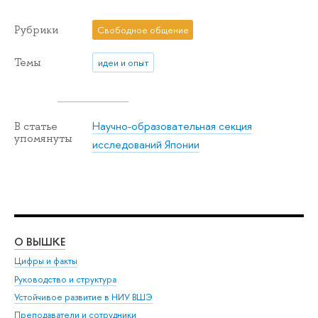
Рубрики
Свободное общение
Темы
идеи и опыт
Научно-образовательная секция
В статье
упомянуты
исследований Японии
О ВЫШКЕ
ОБ
Цифры и факты
Ли
Руководство и структура
Дов
Устойчивое развитие в НИУ ВШЭ
Ол
Преподаватели и сотрудники
При