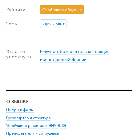
Рубрики
Свободное общение
Темы
идеи и опыт
Научно-образовательная секция
В статье
упомянуты
исследований Японии
О ВЫШКЕ
ОБ
Цифры и факты
Ли
Руководство и структура
Дов
Устойчивое развитие в НИУ ВШЭ
Ол
Преподаватели и сотрудники
При