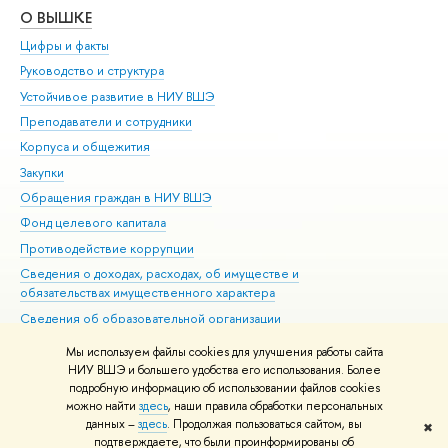
О ВЫШКЕ
ОБ
Цифры и факты
Ли
Руководство и структура
Дов
Устойчивое развитие в НИУ ВШЭ
Ол
Преподаватели и сотрудники
При
Корпуса и общежития
Вы
Закупки
При
Обращения граждан в НИУ ВШЭ
Ас
Фонд целевого капитала
До
Противодействие коррупции
Цен
Сведения о доходах, расходах, об имуществе и
Би
обязательствах имущественного характера
Об
Сведения об образовательной организации
Обр
Людям с ограниченными возможностями здоровья
Мы используем файлы cookies для улучшения работы сайта
Единая платежная страница
НИУ ВШЭ и большего удобства его использования. Более
подробную информацию об использовании файлов cookies
Работа в Вышке
можно найти
здесь
, наши правила обработки персональных
данных –
здесь
. Продолжая пользоваться сайтом, вы
✖
Редактору
подтверждаете, что были проинформированы об