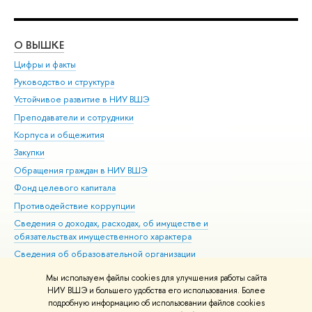
О ВЫШКЕ
ОБ
Цифры и факты
Ли
Руководство и структура
Дов
Устойчивое развитие в НИУ ВШЭ
Ол
Преподаватели и сотрудники
При
Корпуса и общежития
Вы
Закупки
При
Обращения граждан в НИУ ВШЭ
Ас
Фонд целевого капитала
До
Противодействие коррупции
Цен
Сведения о доходах, расходах, об имуществе и
Би
обязательствах имущественного характера
Об
Сведения об образовательной организации
Обр
Людям с ограниченными возможностями здоровья
Мы используем файлы cookies для улучшения работы сайта
Единая платежная страница
НИУ ВШЭ и большего удобства его использования. Более
подробную информацию об использовании файлов cookies
Работа в Вышке