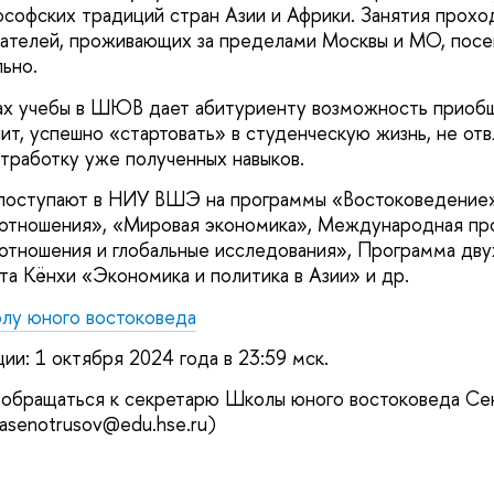
ософских традиций стран Азии и Африки. Занятия прохо
шателей, проживающих за пределами Москвы и МО, пос
ьно.
ках учебы в ШЮВ дает абитуриенту возможность приоб
ачит, успешно «стартовать» в студенческую жизнь, не от
отработку уже полученных навыков.
оступают в НИУ ВШЭ на программы «Востоковедение»
тношения», «Мировая экономика», Международная пр
тношения и глобальные исследования», Программа дв
а Кёнхи «Экономика и политика в Азии» и др.
олу юного востоковеда
ии: 1 октября 2024 года в 23:59 мск.
 обращаться к секретарю Школы юного востоковеда Се
asenotrusov@edu.hse.ru)