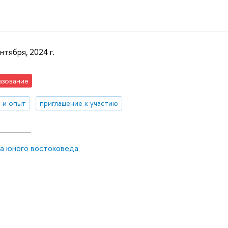
нтября, 2024 г.
азование
 и опыт
приглашение к участию
а юного востоковеда