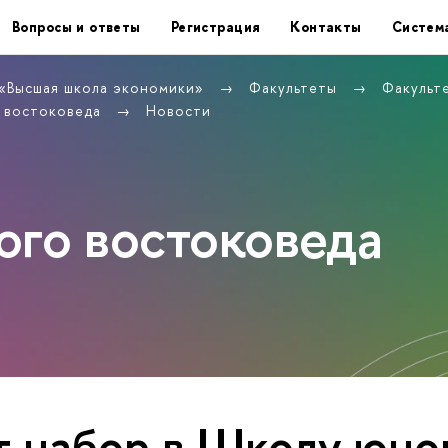
Вопросы и ответы
Регистрация
Контакты
Систем
 «Высшая школа экономики»
Факультеты
Факульт
 востоковеда
Новости
го востоковеда
 набор в Школу юно