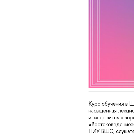
Курс обучения в Ш
насыщенная лекцио
и завершится в ап
«Востоковедение» 
НИУ ВШЭ, слушател