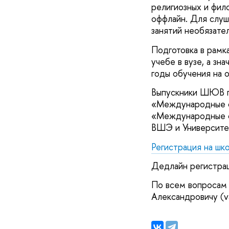
религиозных и фил
оффлайн. Для слу
занятий необязател
Подготовка в рам
учебе в вузе, а зн
годы обучения на 
Выпускники ШЮВ п
«Международные о
«Международные о
ВШЭ и Университет
Регистрация на шк
Дедлайн регистрац
По всем вопросам
Александровичу (v