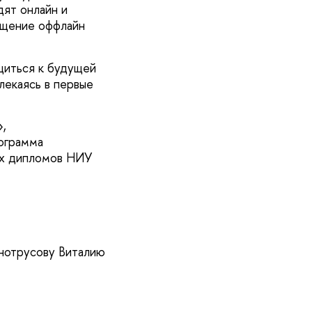
дят онлайн и
ещение оффлайн
щиться к будущей
влекаясь в первые
,
ограмма
ух дипломов НИУ
нотрусову Виталию