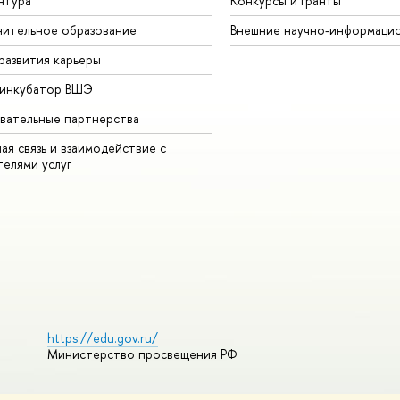
нтура
Конкурсы и гранты
ительное образование
Внешние научно-информаци
развития карьеры
-инкубатор ВШЭ
вательные партнерства
ая связь и взаимодействие с
телями услуг
https://edu.gov.ru/
Министерство просвещения РФ