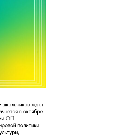
у школьников ждет
ачнется в октябре
ами ОП
ировой политики
ультуры,