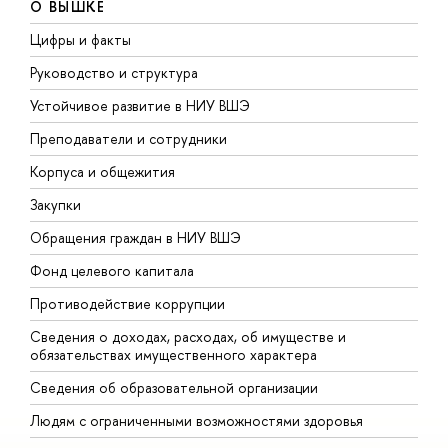
О ВЫШКЕ
Цифры и факты
Л
Руководство и структура
Д
Устойчивое развитие в НИУ ВШЭ
О
Преподаватели и сотрудники
П
Корпуса и общежития
В
Закупки
П
Обращения граждан в НИУ ВШЭ
А
Фонд целевого капитала
Д
Противодействие коррупции
Ц
Сведения о доходах, расходах, об имуществе и
Б
обязательствах имущественного характера
О
Сведения об образовательной организации
О
Людям с ограниченными возможностями здоровья