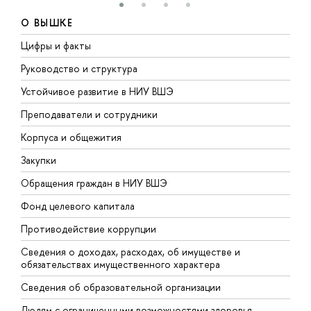
О ВЫШКЕ
Цифры и факты
Л
Руководство и структура
Д
Устойчивое развитие в НИУ ВШЭ
О
Преподаватели и сотрудники
П
Корпуса и общежития
В
Закупки
П
Обращения граждан в НИУ ВШЭ
А
Фонд целевого капитала
Д
Противодействие коррупции
Ц
Сведения о доходах, расходах, об имуществе и
Б
обязательствах имущественного характера
О
Сведения об образовательной организации
О
Людям с ограниченными возможностями здоровья