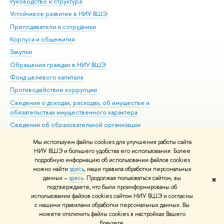
Руководство и структура
Дов
Устойчивое развитие в НИУ ВШЭ
Ол
Преподаватели и сотрудники
При
Корпуса и общежития
Вы
Закупки
При
Обращения граждан в НИУ ВШЭ
Ас
Фонд целевого капитала
До
Противодействие коррупции
Цен
Сведения о доходах, расходах, об имуществе и
Би
обязательствах имущественного характера
Об
Сведения об образовательной организации
Обр
Людям с ограниченными возможностями здоровья
Мы используем файлы cookies для улучшения работы сайта
Единая платежная страница
НИУ ВШЭ и большего удобства его использования. Более
подробную информацию об использовании файлов cookies
Работа в Вышке
можно найти
здесь
, наши правила обработки персональных
данных –
здесь
. Продолжая пользоваться сайтом, вы
✖
Редактору
подтверждаете, что были проинформированы об
© НИУ ВШЭ 1993–2026
Адреса и контакты
Условия использования
использовании файлов cookies сайтом НИУ ВШЭ и согласны
с нашими правилами обработки персональных данных. Вы
материалов
Политика конфиденциальности
Карта сайта
можете отключить файлы cookies в настройках Вашего
Шрифты HSE Sans и HSE Slab разработаны в
Школе дизайна НИУ ВШЭ
браузера.