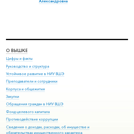
Александровна
О ВЫШКЕ
ОБ
Цифры и факты
Ли
Руководство и структура
Дов
Устойчивое развитие в НИУ ВШЭ
Ол
Преподаватели и сотрудники
При
Корпуса и общежития
Вы
Закупки
При
Обращения граждан в НИУ ВШЭ
Ас
Фонд целевого капитала
До
Противодействие коррупции
Цен
Сведения о доходах, расходах, об имуществе и
Би
обязательствах имущественного характера