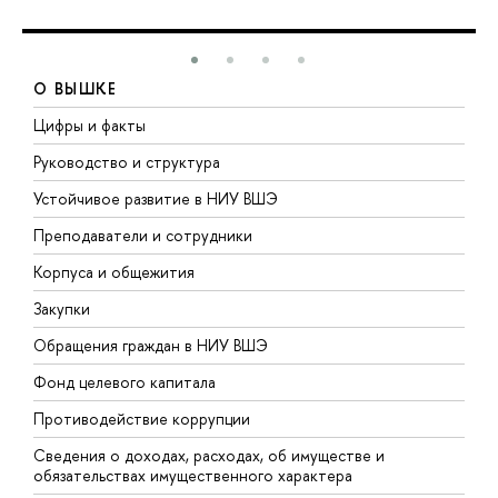
О ВЫШКЕ
Цифры и факты
Л
Руководство и структура
Д
Устойчивое развитие в НИУ ВШЭ
О
Преподаватели и сотрудники
П
Корпуса и общежития
В
Закупки
П
Обращения граждан в НИУ ВШЭ
А
Фонд целевого капитала
Д
Противодействие коррупции
Ц
Сведения о доходах, расходах, об имуществе и
Б
обязательствах имущественного характера
О