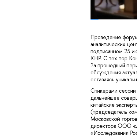
Проведение форума
аналитических це
подписанном 25 ию
КНР. С тех пор Ко
За прошедший пери
обсуждения актуал
оставаясь уникаль
Спикерами сессии 
дальнейшее соверш
китайские экспер
(председатель ком
Московской торгов
директора ООО «А7
«Исследования Рос