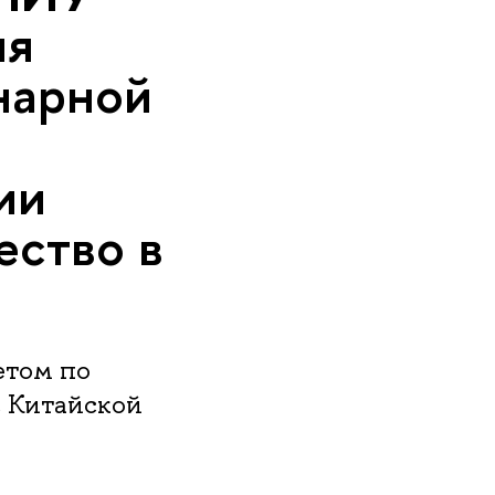
ня
нарной
ии
ество в
етом по
 Китайской