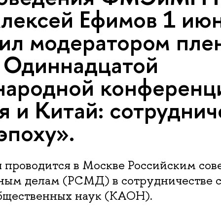
ексей Ефимов 1 ию
ил модератором пле
 Одиннадцатой
народной конференц
я и Китай: сотруднич
эпоху».
 проводится в Москве Российским сов
ым делам (РСМД) в сотрудничестве с
бщественных наук (КАОН).