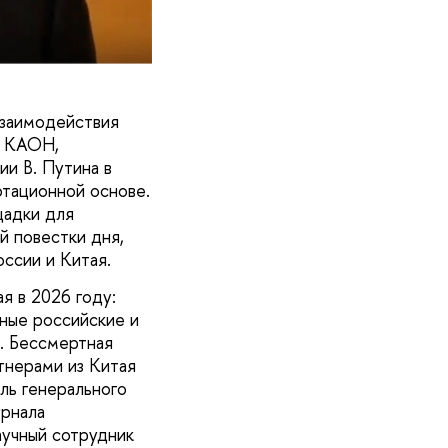
взаимодействия
и КАОН,
ии В. Путина в
тационной основе.
щадки для
й повестки дня,
ссии и Китая.
я в 2026 году:
ные российские и
. Бессмертная
тнерами из Китая
ль генерального
рнала
аучный сотрудник