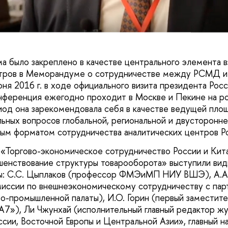
 было закреплено в качестве центрального элемента 
нтров в Меморандуме о сотрудничестве между РСМД 
ня 2016 г. в ходе официального визита президента Росс
нференция ежегодно проходит в Москве и Пекине на ро
од она зарекомендовала себя в качестве ведущей пло
ьных вопросов глобальной, региональной и двусторонне
ным форматом сотрудничества аналитических центров Ро
«Торгово-экономическое сотрудничество России и Кита
енствование структуры товарооборота» выступили вид
ты: С.С. Цыплаков (профессор ФМЭиМП НИУ ВШЭ), А.А
иссии по внешнеэкономическому сотрудничеству с пар
о-промышленной палаты), И.О. Горин (первый заместите
»), Ли Чжунхай (исполнительный главный редактор жу
сии, Восточной Европы и Центральной Азии», главный н