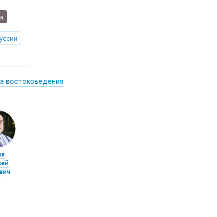
а
уссии
а востоковедения
ов
сей
вич