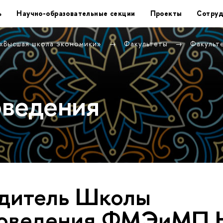
ь
Научно-образовательные секции
Проекты
Сотруд
 «Высшая школа экономики»
Факультеты
Факульт
оведения
дитель Школы
коведения ФМЭиМП