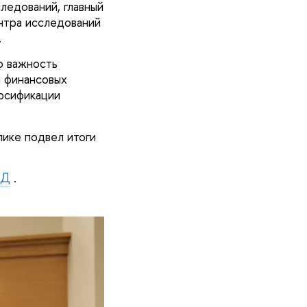
едований, главный
нтра исследований
.
ю важность
и финансовых
ерсификации
ике подвел итоги
МД
.