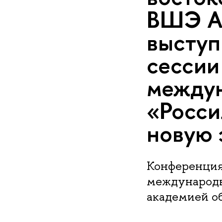
ВШЭ Ал
выступ
сессии
между
«Росси
новую 
Конференция
международн
академией о