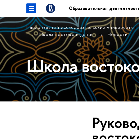
Образовательная деятельност
Национальный исследовательский университет
Школа востоковедения
Новости
Школа восток
Руково
восто