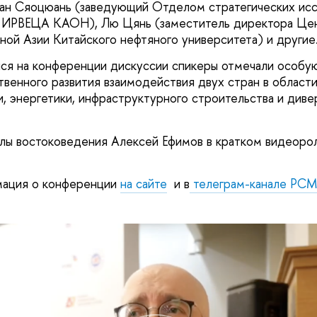
н Сяоцюань (заведующий Отделом стратегических иссл
к ИРВЕЦА КАОН), Лю Цянь (заместитель директора Це
ной Азии Китайского нефтяного университета) и другие
ся на конференции дискуссии спикеры отмечали особу
твенного развития взаимодействия двух стран в област
ки, энергетики, инфраструктурного строительства и див
ы востоковедения Алексей Ефимов в кратком видеорол
ация о конференции
на сайте
и в
телеграм-канале РС