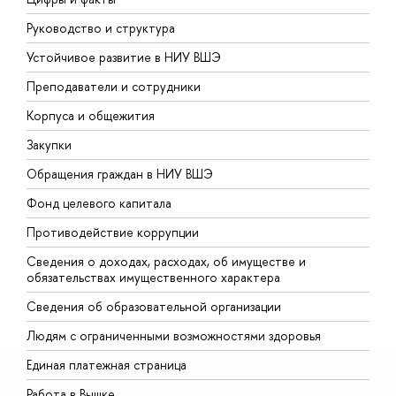
Руководство и структура
Д
Устойчивое развитие в НИУ ВШЭ
О
Преподаватели и сотрудники
П
Корпуса и общежития
В
Закупки
П
Обращения граждан в НИУ ВШЭ
А
Фонд целевого капитала
Д
Противодействие коррупции
Ц
Сведения о доходах, расходах, об имуществе и
Б
обязательствах имущественного характера
О
Сведения об образовательной организации
О
Людям с ограниченными возможностями здоровья
Единая платежная страница
Работа в Вышке