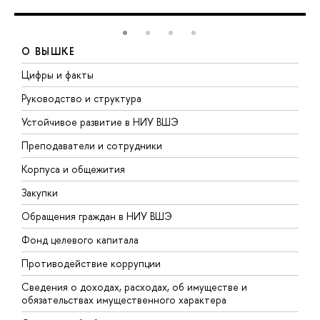
О ВЫШКЕ
Цифры и факты
Л
Руководство и структура
Д
Устойчивое развитие в НИУ ВШЭ
О
Преподаватели и сотрудники
П
Корпуса и общежития
В
Закупки
П
Обращения граждан в НИУ ВШЭ
А
Фонд целевого капитала
Д
Противодействие коррупции
Ц
Сведения о доходах, расходах, об имуществе и
Б
обязательствах имущественного характера
О