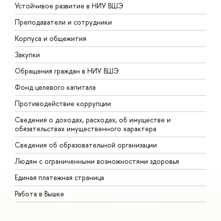
Устойчивое развитие в НИУ ВШЭ
О
Преподаватели и сотрудники
П
Корпуса и общежития
В
Закупки
П
Обращения граждан в НИУ ВШЭ
А
Фонд целевого капитала
Д
Противодействие коррупции
Ц
Сведения о доходах, расходах, об имуществе и
Б
обязательствах имущественного характера
О
Сведения об образовательной организации
О
Людям с ограниченными возможностями здоровья
Единая платежная страница
Работа в Вышке