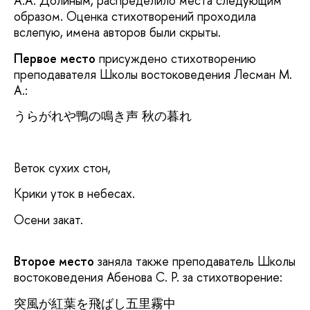
А.А. Долиным, распределило места следующим
образом. Оценка стихотворений проходила
вслепую, имена авторов были скрыты.
Первое место
присуждено стихотворению
преподавателя Школы востоковедения Лесман М.
А.:
うらがれや鴨の鳴き声 秋の暮れ
Веток сухих стон,
Крики уток в небесах.
Осени закат.
Второе место
заняла также преподаватель Школы
востоковедения Абенова С. Р. за стихотворение:
突風が紅葉を飛ばし五里霧中