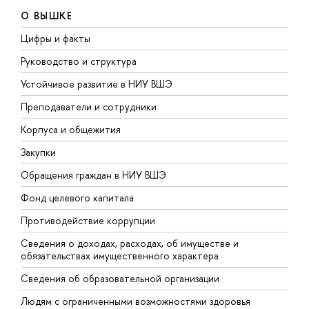
О ВЫШКЕ
Цифры и факты
Л
Руководство и структура
Д
Устойчивое развитие в НИУ ВШЭ
О
Преподаватели и сотрудники
П
Корпуса и общежития
В
Закупки
П
Обращения граждан в НИУ ВШЭ
А
Фонд целевого капитала
Д
Противодействие коррупции
Ц
Сведения о доходах, расходах, об имуществе и
Б
обязательствах имущественного характера
О
Сведения об образовательной организации
О
Людям с ограниченными возможностями здоровья