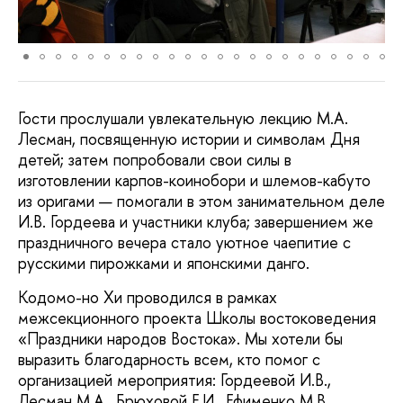
Гости прослушали увлекательную лекцию М.А.
Лесман, посвященную истории и символам Дня
детей; затем попробовали свои силы в
изготовлении карпов-коинобори и шлемов-кабуто
из оригами — помогали в этом занимательном деле
И.В. Гордеева и участники клуба; завершением же
праздничного вечера стало уютное чаепитие с
русскими пирожками и японскими данго.
Кодомо-но Хи проводился в рамках
межсекционного проекта Школы востоковедения
«Праздники народов Востока». Мы хотели бы
выразить благодарность всем, кто помог с
организацией мероприятия: Гордеевой И.В.,
Лесман М.А., Брюховой Е.И., Ефименко М.В.,