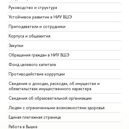
Руководство и структура
Д
Устойчивое развитие в НИУ ВШЭ
О
Преподаватели и сотрудники
П
Корпуса и общежития
В
Закупки
П
Обращения граждан в НИУ ВШЭ
А
Фонд целевого капитала
Д
Противодействие коррупции
Ц
Сведения о доходах, расходах, об имуществе и
Б
обязательствах имущественного характера
О
Сведения об образовательной организации
О
Людям с ограниченными возможностями здоровья
Единая платежная страница
Работа в Вышке