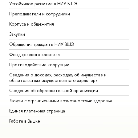
Устойчивое развитие в НИУ ВШЭ
О
Преподаватели и сотрудники
П
Корпуса и общежития
В
Закупки
П
Обращения граждан в НИУ ВШЭ
А
Фонд целевого капитала
Д
Противодействие коррупции
Ц
Сведения о доходах, расходах, об имуществе и
Б
обязательствах имущественного характера
О
Сведения об образовательной организации
О
Людям с ограниченными возможностями здоровья
Единая платежная страница
Работа в Вышке