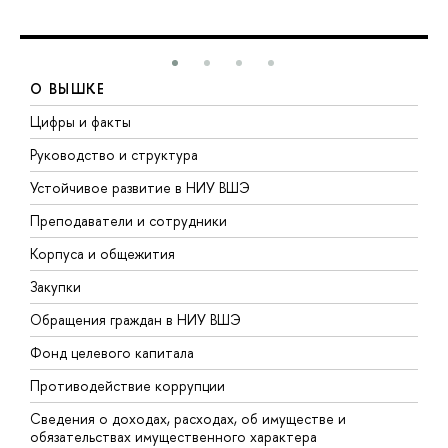
О ВЫШКЕ
Цифры и факты
Л
Руководство и структура
Д
Устойчивое развитие в НИУ ВШЭ
О
Преподаватели и сотрудники
П
Корпуса и общежития
В
Закупки
П
Обращения граждан в НИУ ВШЭ
А
Фонд целевого капитала
Д
Противодействие коррупции
Ц
Сведения о доходах, расходах, об имуществе и
Б
обязательствах имущественного характера