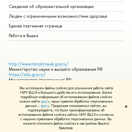
О
Сведения об образовательной организации
О
Людям с ограниченными возможностями здоровья
Единая платежная страница
Работа в Вышке
http://www.minobrnauki.gov.ru/
Министерство науки и высшего образования РФ
https://edu.gov.ru/
Министерство просвещения РФ
https://elearning.hse.ru/mooc
Мы используем файлы cookies для улучшения работы сайта
Массовые открытые онлайн-курсы
НИУ ВШЭ и большего удобства его использования. Более
подробную информацию об использовании файлов cookies
можно найти
здесь
, наши правила обработки персональных
данных –
здесь
. Продолжая пользоваться сайтом, вы
✖
© НИУ ВШЭ 1993–2026
Адреса и контакты
Условия
подтверждаете, что были проинформированы об
использования материалов
Политика конфиденциальности
Карта
использовании файлов cookies сайтом НИУ ВШЭ и согласны
сайта
с нашими правилами обработки персональных данных. Вы
Шрифты HSE Sans и HSE Slab разработаны в
Школе дизайна НИУ
можете отключить файлы cookies в настройках Вашего
ВШЭ
браузера.
Редактору