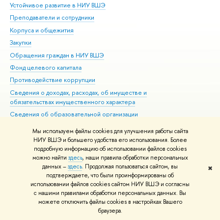
Устойчивое развитие в НИУ ВШЭ
Ол
Преподаватели и сотрудники
При
Корпуса и общежития
Вы
Закупки
При
Обращения граждан в НИУ ВШЭ
Ас
Фонд целевого капитала
До
Противодействие коррупции
Цен
Сведения о доходах, расходах, об имуществе и
Би
обязательствах имущественного характера
Об
Сведения об образовательной организации
Обр
Людям с ограниченными возможностями здоровья
Мы используем файлы cookies для улучшения работы сайта
Единая платежная страница
НИУ ВШЭ и большего удобства его использования. Более
подробную информацию об использовании файлов cookies
Работа в Вышке
можно найти
здесь
, наши правила обработки персональных
данных –
здесь
. Продолжая пользоваться сайтом, вы
✖
Редактору
подтверждаете, что были проинформированы об
© НИУ ВШЭ 1993–2026
Адреса и контакты
Условия использования
использовании файлов cookies сайтом НИУ ВШЭ и согласны
с нашими правилами обработки персональных данных. Вы
материалов
Политика конфиденциальности
Карта сайта
можете отключить файлы cookies в настройках Вашего
Шрифты HSE Sans и HSE Slab разработаны в
Школе дизайна НИУ ВШЭ
браузера.