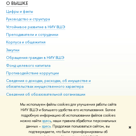
О ВЫШКЕ
ОБ
Цифры и факты
Ли
Руководство и структура
Дов
Устойчивое развитие в НИУ ВШЭ
Ол
Преподаватели и сотрудники
При
Корпуса и общежития
Вы
Закупки
При
Обращения граждан в НИУ ВШЭ
Ас
Фонд целевого капитала
До
Противодействие коррупции
Цен
Сведения о доходах, расходах, об имуществе и
Би
обязательствах имущественного характера
Об
Сведения об образовательной организации
Обр
Людям с ограниченными возможностями здоровья
Мы используем файлы cookies для улучшения работы сайта
Единая платежная страница
НИУ ВШЭ и большего удобства его использования. Более
подробную информацию об использовании файлов cookies
Работа в Вышке
можно найти
здесь
, наши правила обработки персональных
данных –
здесь
. Продолжая пользоваться сайтом, вы
✖
Редактору
подтверждаете, что были проинформированы об