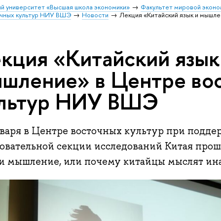
й университет «Высшая школа экономики»
Факультет мировой эконо
чных культур НИУ ВШЭ
Новости
Лекция «Китайский язык и мышл
кция «Китайский язык
шление» в Центре во
льтур НИУ ВШЭ
нваря в Центре восточных культур при подде
зовательной секции исследований Китая про
 и мышление, или почему китайцы мыслят ина