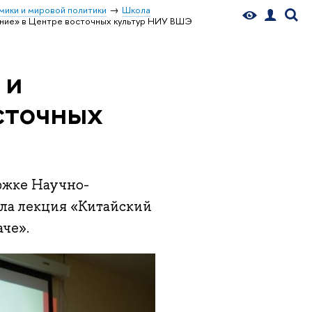
мики и мировой политики
Школа
ение» в Центре восточных культур НИУ ВШЭ
 и
сточных
ржке Научно-
шла лекция «Китайский
че».