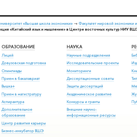
университет «Высшая школа экономики»
→
Факультет мировой экономики 
кция «Китайский язык и мышление» в Центре восточных культур НИУ ВШ
ОБРАЗОВАНИЕ
НАУКА
Р
Лицей
Научные подразделения
Би
Довузовская подготовка
Исследовательские проекты
Из
Олимпиады
Мониторинги
Кн
Прием в бакалавриат
Диссертационные советы
Ти
Вышка+
Защиты диссертаций
Ме
Прием в магистратуру
Академическое развитие
Жу
Аспирантура
Конкурсы и гранты
Пу
Дополнительное
Внешние научно-
образование
информационные ресурсы
Центр развития карьеры
Бизнес-инкубатор ВШЭ