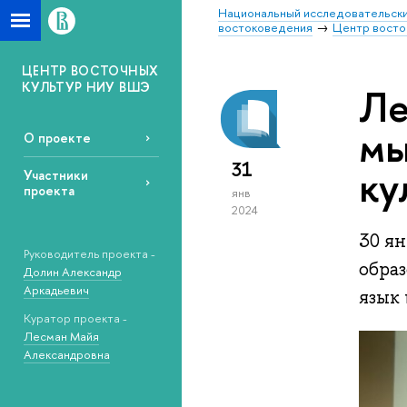
Национальный исследовательски
востоковедения
Центр восто
ЦЕНТР ВОСТОЧНЫХ
КУЛЬТУР НИУ ВШЭ
Ле
мы
О проекте
31
ку
Участники
проекта
янв
2024
30 я
Руководитель проекта -
обра
Долин Александр
Аркадьевич
язык
Куратор проекта -
Лесман Майя
Александровна