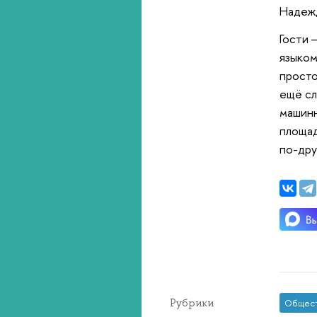
Надеж
Гости 
языком
просто
ещё сл
машинн
площад
по-дру
Рубрики
Общес