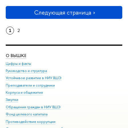
Следующая страница
1
2
О ВЫШКЕ
ОБ
Цифры и факты
Ли
Руководство и структура
Дов
Устойчивое развитие в НИУ ВШЭ
Ол
Преподаватели и сотрудники
При
Корпуса и общежития
Вы
Закупки
При
Обращения граждан в НИУ ВШЭ
Ас
Фонд целевого капитала
До
Противодействие коррупции
Цен