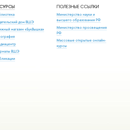
ЕСУРСЫ
ПОЛЕЗНЫЕ ССЫЛКИ
блиотека
Министерство науки и
высшего образования РФ
дательский дом ВШЭ
Министерство просвещения
ижный магазин «БукВышка»
РФ
пография
Массовые открытые онлайн-
диацентр
курсы
рналы ВШЭ
бликации