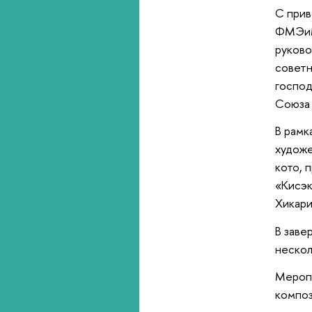
С прив
ФМЭиМ
руково
советн
господ
Союза 
В рамк
художе
кото, 
«Кисэк
Хикари
В заве
нескол
Меропр
композ