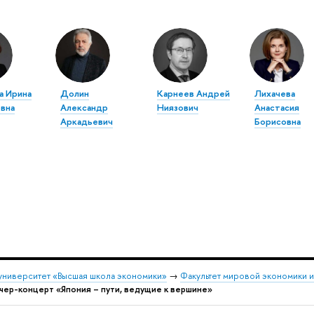
а Ирина
Долин
Карнеев Андрей
Лихачева
вна
Александр
Ниязович
Анастасия
Аркадьевич
Борисовна
университет «Высшая школа экономики»
→
Факультет мировой экономики 
чер-концерт «Япония – пути, ведущие к вершине»