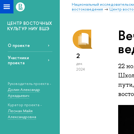
Национальный исследовательски
востоковедения
Центр восто
ЦЕНТР ВОСТОЧНЫХ
КУЛЬТУР НИУ ВШЭ
Ве
ве
О проекте
2
Участники
проекта
дек
22 н
2024
Школ
пути
Руководитель проекта -
Долин Александр
восто
Аркадьевич
Куратор проекта -
Лесман Майя
Александровна