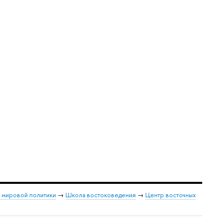
и мировой политики
→
Школа востоковедения
→
Центр восточных