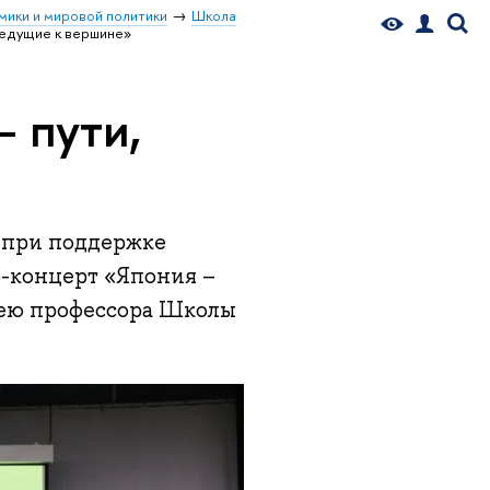
мики и мировой политики
Школа
ведущие к вершине»
 пути,
 при поддержке
-концерт «Япония –
лею профессора Школы