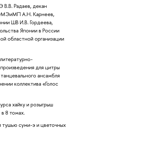
В.В. Радаев, декан
ФМЭиМП А.Н. Карнеев,
нии ШВ И.В. Гордеева,
ольства Японии в России
кой областной организации
 литературно-
 произведения для цитры
 танцевального ансамбля
нении коллектива «Голос
урса хайку и розыгрыш
в 8 томах.
 тушью суми-э и цветочных