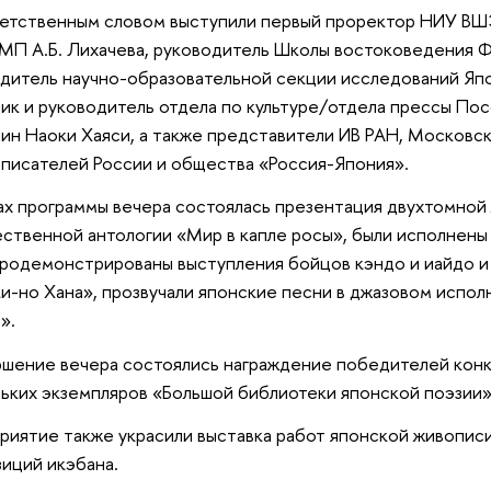
етственным словом выступили первый проректор НИУ ВШЭ 
П А.Б. Лихачева, руководитель Школы востоковедения 
дитель научно-образовательной секции исследований Япо
ик и руководитель отдела по культуре/отдела прессы Пос
ин Наоки Хаяси, а также представители ИВ РАН, Московс
писателей России и общества «Россия-Япония».
ах программы вечера состоялась презентация двухтомной
ственной антологии «Мир в капле росы», были исполнены
продемонстрированы выступления бойцов кэндо и иайдо и
и-но Хана», прозвучали японские песни в джазовом испол
».
ршение вечера состоялись награждение победителей конк
ьких экземпляров «Большой библиотеки японской поэзии» 
иятие также украсили выставка работ японской живописи
иций икэбана.