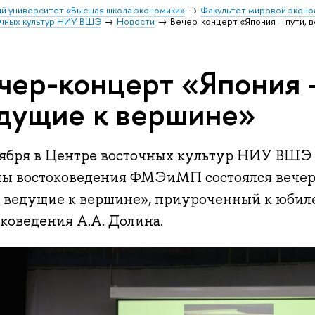
й университет «Высшая школа экономики»
Факультет мировой эконо
чных культур НИУ ВШЭ
Новости
Вечер-концерт «Япония – пути, 
чер-концерт «Япония –
дущие к вершине»
оября в Центре восточных культур НИУ ВШЭ
ы востоковедения ФМЭиМП состоялся вечер
, ведущие к вершине», приуроченный к юби
коведения А.А. Долина.