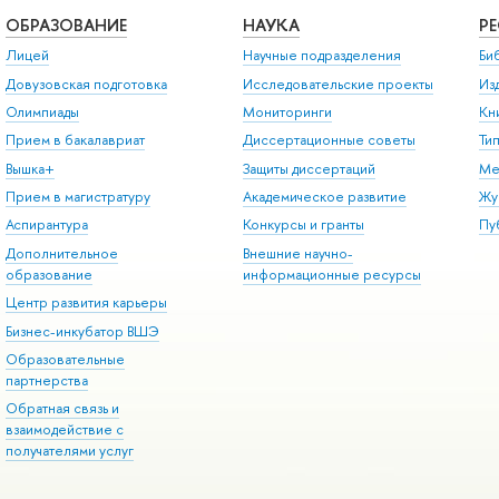
ОБРАЗОВАНИЕ
НАУКА
Р
Лицей
Научные подразделения
Би
Довузовская подготовка
Исследовательские проекты
Из
Олимпиады
Мониторинги
Кн
Прием в бакалавриат
Диссертационные советы
Ти
Вышка+
Защиты диссертаций
Ме
Прием в магистратуру
Академическое развитие
Жу
Аспирантура
Конкурсы и гранты
Пу
Дополнительное
Внешние научно-
образование
информационные ресурсы
Центр развития карьеры
Бизнес-инкубатор ВШЭ
Образовательные
партнерства
Обратная связь и
взаимодействие с
получателями услуг