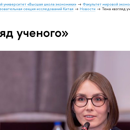
й университет «Высшая школа экономики»
Факультет мировой эконо
зовательная секция исследований Китая
Новости
Тема «взгляд у
ляд ученого»