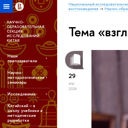
Национальный исследовательски
востоковедения
Научно-обра
НАУЧНО-
Тема «взг
ОБРАЗОВАТЕЛЬНАЯ
СЕКЦИЯ
ИССЛЕДОВАНИЙ
КИТАЯ
Наши
преподаватели
Научно-
29
методологические
семинары
апр
2026
Исследования
Китайский – в
школу: учебники и
методические
разработки