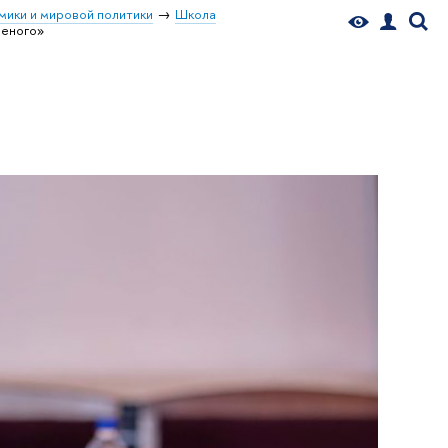
мики и мировой политики
Школа
ченого»