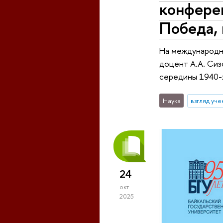
конферен
Победа,
На международн
доцент А.А. Сиз
середины 1940-х
Наука
взгляд уче
24
окт
2025