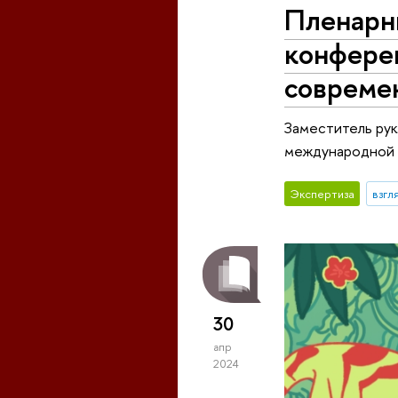
Пленарн
конферен
совреме
Заместитель рук
международной к
Экспертиза
взгл
30
апр
2024