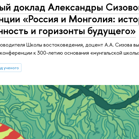
ый доклад Александры Сизово
ции «Россия и Монголия: исто
нность и горизонты будущего»
оводителя Школы востоковедения, доцент А.А. Сизова вы
онференции к 300-летию основания «мунгальской школы»
яд ученого