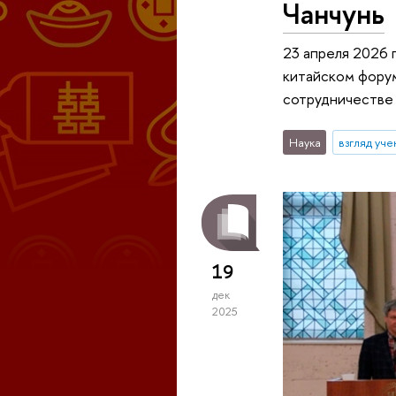
Чанчунь
23 апреля 2026
китайском фору
сотрудничестве
Наука
взгляд уче
19
дек
2025