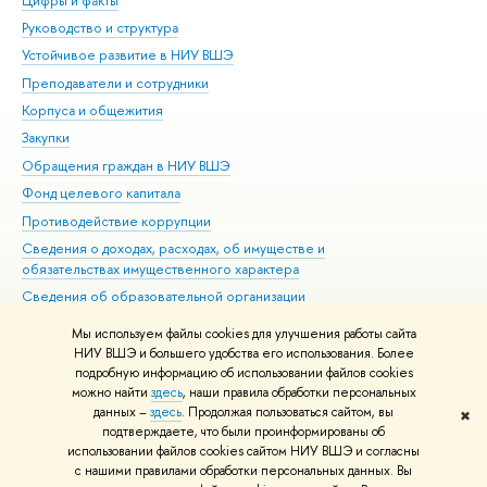
Цифры и факты
Ли
Руководство и структура
Дов
Устойчивое развитие в НИУ ВШЭ
Ол
Преподаватели и сотрудники
При
Корпуса и общежития
Вы
Закупки
При
Обращения граждан в НИУ ВШЭ
Ас
Фонд целевого капитала
До
Противодействие коррупции
Цен
Сведения о доходах, расходах, об имуществе и
Би
обязательствах имущественного характера
Об
Сведения об образовательной организации
Обр
Людям с ограниченными возможностями здоровья
Мы используем файлы cookies для улучшения работы сайта
Единая платежная страница
НИУ ВШЭ и большего удобства его использования. Более
подробную информацию об использовании файлов cookies
Работа в Вышке
можно найти
здесь
, наши правила обработки персональных
данных –
здесь
. Продолжая пользоваться сайтом, вы
✖
Редактору
подтверждаете, что были проинформированы об
© НИУ ВШЭ 1993–2026
Адреса и контакты
Условия использования
использовании файлов cookies сайтом НИУ ВШЭ и согласны
с нашими правилами обработки персональных данных. Вы
материалов
Политика конфиденциальности
Карта сайта