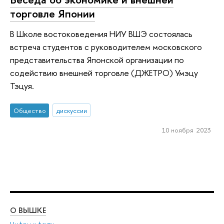
торговле Японии
В Школе востоковедения НИУ ВШЭ состоялась
встреча студентов с руководителем московского
представительства Японской организации по
содействию внешней торговле (ДЖЕТРО) Умэцу
Тэцуя.
Общество
дискуссии
10 ноября 2023
О ВЫШКЕ
ОБ