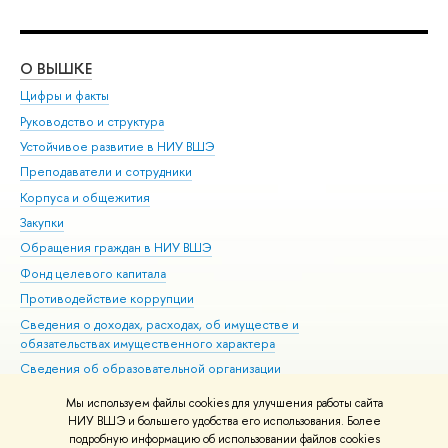
О ВЫШКЕ
ОБ
Цифры и факты
Ли
Руководство и структура
Дов
Устойчивое развитие в НИУ ВШЭ
Ол
Преподаватели и сотрудники
При
Корпуса и общежития
Вы
Закупки
При
Обращения граждан в НИУ ВШЭ
Ас
Фонд целевого капитала
До
Противодействие коррупции
Цен
Сведения о доходах, расходах, об имуществе и
Би
обязательствах имущественного характера
Об
Сведения об образовательной организации
Обр
Людям с ограниченными возможностями здоровья
Мы используем файлы cookies для улучшения работы сайта
Единая платежная страница
НИУ ВШЭ и большего удобства его использования. Более
подробную информацию об использовании файлов cookies
Работа в Вышке