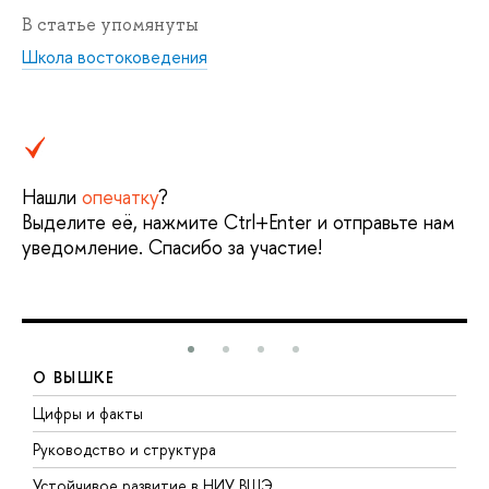
В статье упомянуты
Школа востоковедения
Нашли
опечатку
?
Выделите её, нажмите Ctrl+Enter и отправьте нам
уведомление. Спасибо за участие!
О ВЫШКЕ
Цифры и факты
Л
Руководство и структура
Д
Устойчивое развитие в НИУ ВШЭ
О