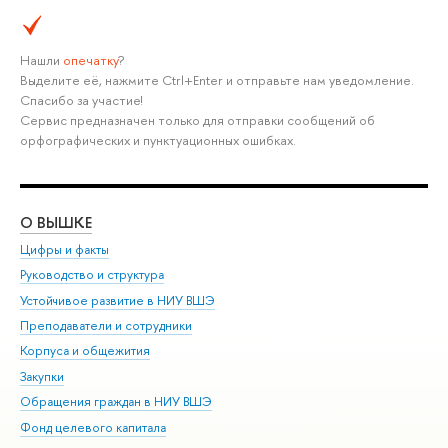
Нашли
опечатку
?
Выделите её, нажмите Ctrl+Enter и отправьте нам уведомление.
Спасибо за участие!
Сервис предназначен только для отправки сообщений об
орфографических и пунктуационных ошибках.
О ВЫШКЕ
ОБ
Цифры и факты
Ли
Руководство и структура
Дов
Устойчивое развитие в НИУ ВШЭ
Ол
Преподаватели и сотрудники
При
Корпуса и общежития
Вы
Закупки
При
Обращения граждан в НИУ ВШЭ
Ас
Фонд целевого капитала
До