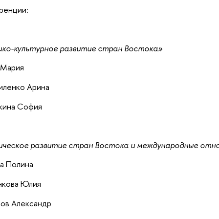
ренции:
ко-культурное развитие стран Востока»
 Мария
иленко Арина
вкина София
ческое развитие стран Востока и международные отн
а Полина
нкова Юлия
лов Александр