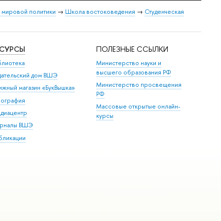
и мировой политики
→
Школа востоковедения
→
Студенческая
ЕСУРСЫ
ПОЛЕЗНЫЕ ССЫЛКИ
блиотека
Министерство науки и
высшего образования РФ
дательский дом ВШЭ
Министерство просвещения
ижный магазин «БукВышка»
РФ
пография
Массовые открытые онлайн-
диацентр
курсы
рналы ВШЭ
бликации