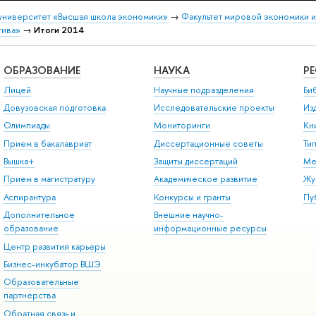
университет «Высшая школа экономики»
→
Факультет мировой экономики 
тива»
→
Итоги 2014
ОБРАЗОВАНИЕ
НАУКА
Р
Лицей
Научные подразделения
Би
Довузовская подготовка
Исследовательские проекты
Из
Олимпиады
Мониторинги
Кн
Прием в бакалавриат
Диссертационные советы
Ти
Вышка+
Защиты диссертаций
Ме
Прием в магистратуру
Академическое развитие
Жу
Аспирантура
Конкурсы и гранты
Пу
Дополнительное
Внешние научно-
образование
информационные ресурсы
Центр развития карьеры
Бизнес-инкубатор ВШЭ
Образовательные
партнерства
Обратная связь и