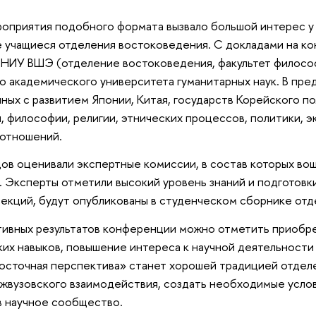
оприятия подобного формата вызвало большой интерес у
 учащиеся отделения востоковедения. С докладами на ко
 НИУ ВШЭ (отделение востоковедения, факультет философ
о академического университета гуманитарных наук. В пре
нных с развитием Японии, Китая, государств Корейского по
, философии, религии, этнических процессов, политики, 
отношений.
ов оценивали экспертные комиссии, в состав которых во
 Эксперты отметили высокий уровень знаний и подготовки
секций, будут опубликованы в студенческом сборнике от
тивных результатов конференции можно отметить приобр
их навыков, повышение интереса к научной деятельности
осточная перспектива» станет хорошей традицией отдел
жвузовского взаимодействия, создать необходимые усло
в научное сообщество.