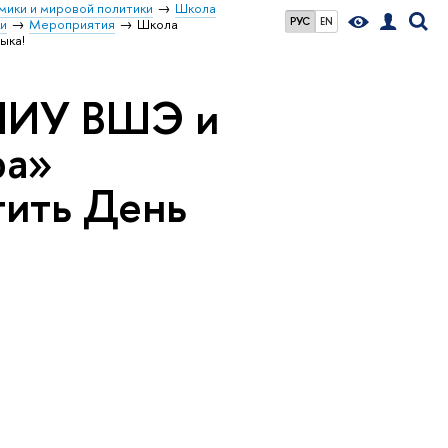
мики и мировой политики
Школа
РУС
EN
ки
Мероприятия
Школа
ыка!
 НИУ ВШЭ и
ра»
тить День