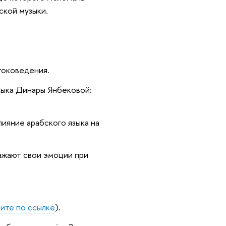
ской музыки.
токоведения.
зыка Динары Янбековой:
лияние арабского языка на
ражают свои эмоции при
рите по ссылке
).