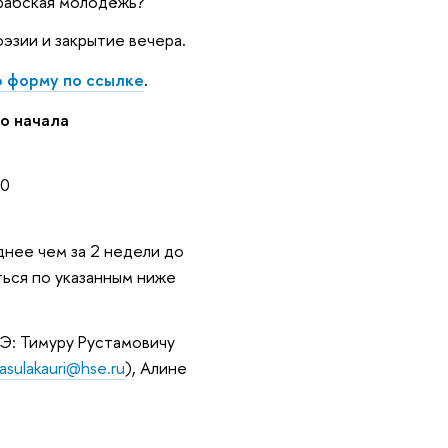
арабская молодёжь?
эзии и закрытие вечера.
 форму по ссылке
.
го начала
10
днее чем за 2 недели до
ься по указанным ниже
Э: Тимуру Рустамовичу
asulakauri@hse.ru
), Алине