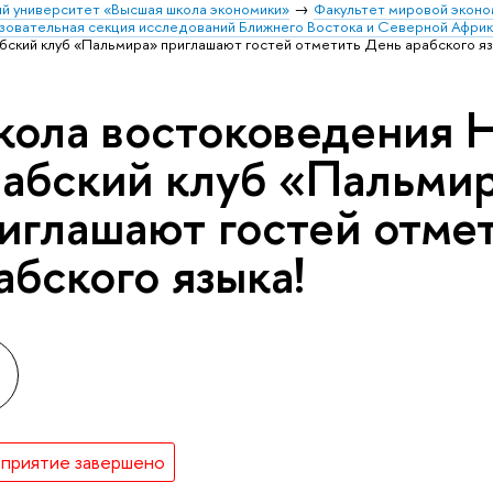
й университет «Высшая школа экономики»
Факультет мировой эконо
зовательная секция исследований Ближнего Востока и Северной Афри
ский клуб «Пальмира» приглашают гостей отметить День арабского яз
ола востоковедения
абский клуб «Пальми
иглашают гостей отме
абского языка!
приятие завершено