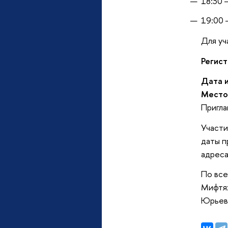
18:30 
19:00 
Для уч
Регист
Дата 
Место
Пригла
Участи
даты п
адреса
По все
Мифтях
Юрьев