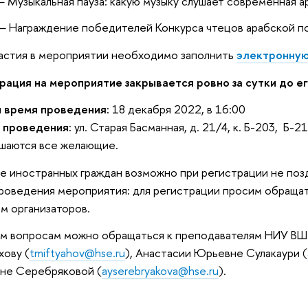
— Музыкальная пауза: какую музыку слушает современная 
— Награждение победителей Конкурса чтецов арабской по
астия в мероприятии необходимо заполнить
электронную
рация на мероприятие закрывается ровно за сутки до е
и время проведения:
18 декабря 2022, в 16:00
 проведения:
ул. Старая Басманная, д. 21/4, к. Б-203, Б-2
шаются все желающие.
е иностранных граждан возможно при регистрации не поз
роведения мероприятия: для регистрации просим обращат
м организаторов.
м вопросам можно обращаться к преподавателям НИУ ВШ
ову (
tmiftyahov@hse.ru
), Анастасии Юрьевне Сулакаури (
не Серебряковой (
ayserebryakova@hse.ru
).