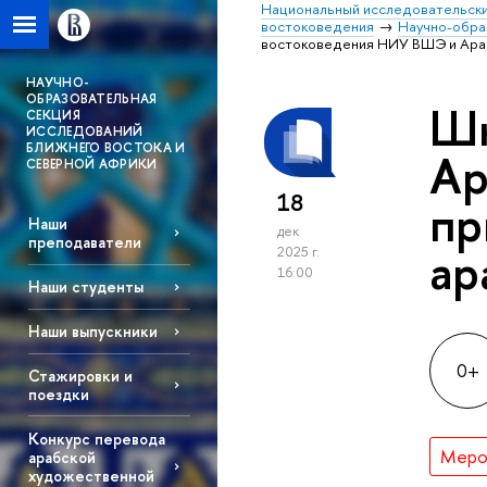
Национальный исследовательски
востоковедения
Научно-обра
востоковедения НИУ ВШЭ и Араб
НАУЧНО-
ОБРАЗОВАТЕЛЬНАЯ
Шк
СЕКЦИЯ
ИССЛЕДОВАНИЙ
БЛИЖНЕГО ВОСТОКА И
Ар
СЕВЕРНОЙ АФРИКИ
18
пр
Наши
дек
преподаватели
ар
2025 г.
16:00
Наши студенты
Наши выпускники
0+
Стажировки и
поездки
Конкурс перевода
Меро
арабской
художественной