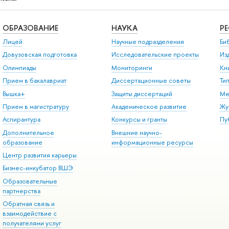
ОБРАЗОВАНИЕ
НАУКА
Р
Лицей
Научные подразделения
Би
Довузовская подготовка
Исследовательские проекты
Из
Олимпиады
Мониторинги
Кн
Прием в бакалавриат
Диссертационные советы
Ти
Вышка+
Защиты диссертаций
Ме
Прием в магистратуру
Академическое развитие
Жу
Аспирантура
Конкурсы и гранты
Пу
Дополнительное
Внешние научно-
образование
информационные ресурсы
Центр развития карьеры
Бизнес-инкубатор ВШЭ
Образовательные
партнерства
Обратная связь и
взаимодействие с
получателями услуг