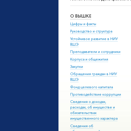
О ВЫШКЕ
Цифры и факты
Руководство и структура
Устойчивое развитие в НИУ
ВШЭ
Преподаватели и сотрудники
Корпуса и общежития
Закупки
Обращения граждан в НИУ
ВШЭ
Фонд целевого капитала
Противодействие коррупции
Сведения о доходах,
расходах, об имуществе и
обязательствах
имущественного характера
Сведения об