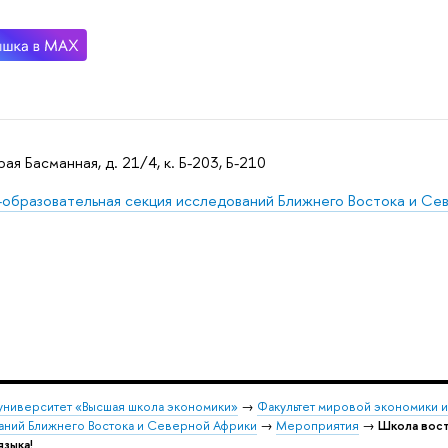
рая Басманная, д. 21/4, к. Б-203, Б-210
-образовательная секция исследований Ближнего Востока и Се
университет «Высшая школа экономики»
→
Факультет мировой экономики 
аний Ближнего Востока и Северной Африки
→
Мероприятия
→
Школа вост
языка!