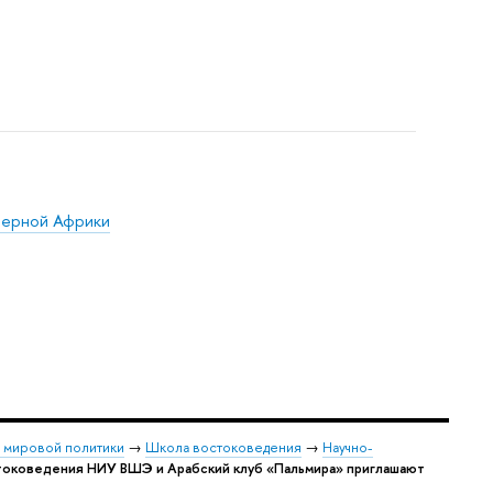
верной Африки
и мировой политики
→
Школа востоковедения
→
Научно-
оковедения НИУ ВШЭ и Арабский клуб «Пальмира» приглашают