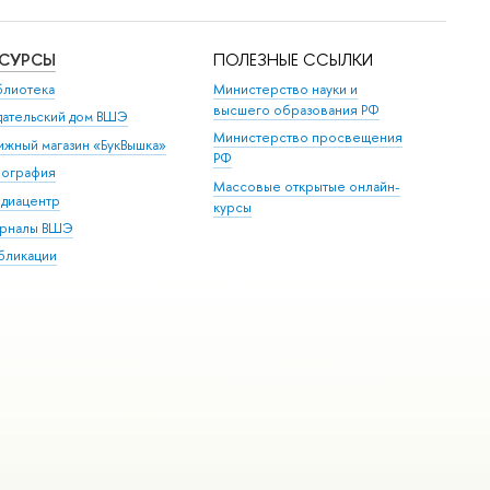
ЕСУРСЫ
ПОЛЕЗНЫЕ ССЫЛКИ
блиотека
Министерство науки и
высшего образования РФ
дательский дом ВШЭ
Министерство просвещения
ижный магазин «БукВышка»
РФ
пография
Массовые открытые онлайн-
диацентр
курсы
рналы ВШЭ
бликации