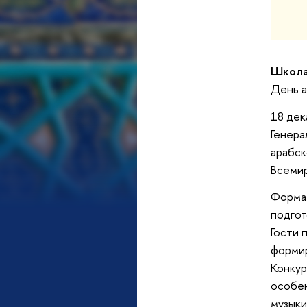
Школа
День а
18 дек
Генера
арабск
Всемир
Формат
подгот
Гости 
формир
Конкур
особен
музыки