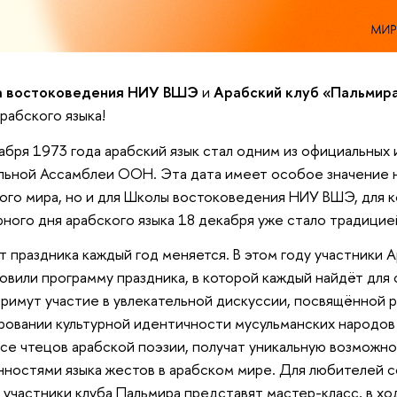
 востоковедения НИУ ВШЭ
и
Арабский клуб «Пальмир
рабского языка!
абря 1973 года арабский язык стал одним из официальных 
льной Ассамблеи ООН. Эта дата имеет особое значение н
ого мира, но и для Школы востоковедения НИУ ВШЭ, для 
ного дня арабского языка 18 декабря уже стало традицие
 праздника каждый год меняется. В этом году участники 
овили программу праздника, в которой каждый найдёт для 
примут участие в увлекательной дискуссии, посвящённой р
овании культурной идентичности мусульманских народов
се чтецов арабской поэзии, получат уникальную возможно
ностями языка жестов в арабском мире. Для любителей 
 участники клуба Пальмира представят мастер-класс, в х