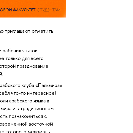
а»
приглашают отметить
и рабочих языков
е только для всего
которой празднование
й.
Арабского клуба «Пальмира»
себя что-то интересное!
оли арабского языка в
 мира и в традиционном
сть познакомиться с
современной восточной
оде которого меломаны