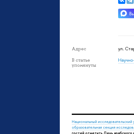
ул. Ста
Адрес
Научно
В статье
упомянуты
Национальный исследовательский 
образовательная секция исследов
гостей отметить День арабского 