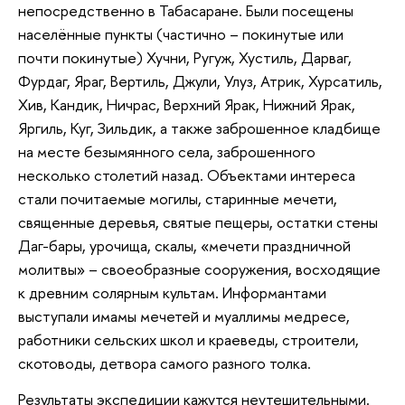
непосредственно в Табасаране. Были посещены
населённые пункты (частично – покинутые или
почти покинутые) Хучни, Ругуж, Хустиль, Дарваг,
Фурдаг, Яраг, Вертиль, Джули, Улуз, Атрик, Хурсатиль,
Хив, Кандик, Ничрас, Верхний Ярак, Нижний Ярак,
Яргиль, Куг, Зильдик, а также заброшенное кладбище
на месте безымянного села, заброшенного
несколько столетий назад. Объектами интереса
стали почитаемые могилы, старинные мечети,
священные деревья, святые пещеры, остатки стены
Даг-бары, урочища, скалы, «мечети праздничной
молитвы» – своеобразные сооружения, восходящие
к древним солярным культам. Информантами
выступали имамы мечетей и муаллимы медресе,
работники сельских школ и краеведы, строители,
скотоводы, детвора самого разного толка.
Результаты экспедиции кажутся неутешительными.