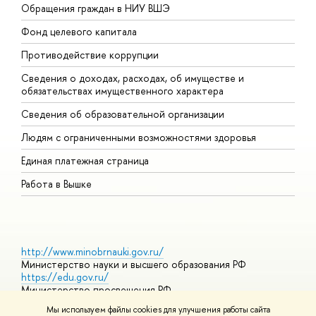
Обращения граждан в НИУ ВШЭ
А
Фонд целевого капитала
Д
Противодействие коррупции
Ц
Сведения о доходах, расходах, об имуществе и
Б
обязательствах имущественного характера
О
Сведения об образовательной организации
О
Людям с ограниченными возможностями здоровья
Единая платежная страница
Работа в Вышке
http://www.minobrnauki.gov.ru/
Министерство науки и высшего образования РФ
https://edu.gov.ru/
Министерство просвещения РФ
https://elearning.hse.ru/mooc
Мы используем файлы cookies для улучшения работы сайта
Массовые открытые онлайн-курсы