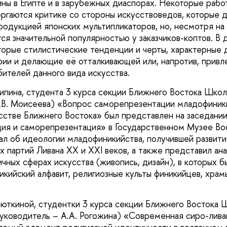
ны в Египте и в зарубежных диаспорах. Некоторые раб
ргаются критике со стороны искусствоведов, которые 
родукцией японских мультипликаторов, но, несмотря на
ся значительной популярностью у заказчиков-коптов. В
орые стилистические тенденции и черты, характерные
фии и делающие её отталкивающей или, напротив, привл
бителей данного вида искусства.
ипина, студента 3 курса секции Ближнего Востока Шко
.В. Моисеева) «Вопрос саморепрезентации младофиник
стве Ближнего Востока» был представлен на заседании
я и саморепрезентация» в Государственном Музее Вос
ал об идеологии младофиникийства, получившей развити
 партий Ливана XX и XXI веков, а также представил ана
ичных сферах искусства (живопись, дизайн), в которых 
икийский алфавит, религиозные культы финикийцев, храм
ткиной, студентки 3 курса секции Ближнего Востока 
уководитель – А.А. Рогожина) «Современная сиро-лива