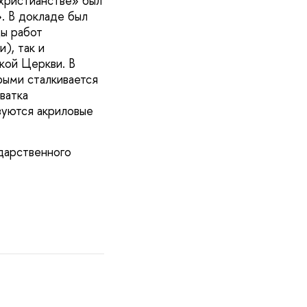
христианстве» был
. В докладе был
цы работ
), так и
кой Церкви. В
рыми сталкивается
ватка
зуются акриловые
дарственного