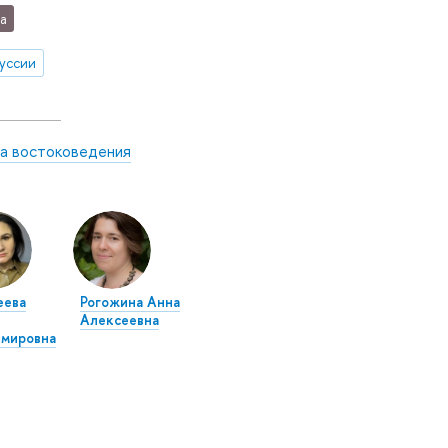
а
уссии
а востоковедения
еева
Рогожина Анна
Алексеевна
имировна