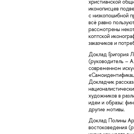
христианской общи
иконописцев подве
с низкопошибной п
всё равно пользуют
рассмотрены некот
коптской иконогра
заказчиков и потре
Доклад Григория Л
(руководитель – А
современном искус
«Самоидентификаци
Докладчик рассказ
националистических
художников в разл
идеи и образы: фин
другие мотивы.
Доклад Полины Арю
востоковедения (р