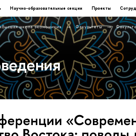
ь
Научно-образовательные секции
Проекты
Сотруд
 «Высшая школа экономики»
Факультеты
Факульт
оведения
нференции «Совреме
тво Востока: поводы 