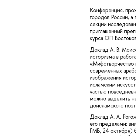
Конференция, прох
городов России, а
секции исследован
приглашенный преп
курса ОП Востоков
Доклад А. В. Моис
историзма в работ
«Мифотворчество и
современных арабс
изображения истор
исламским искусст
частью повседневн
можно выделить не
доисламского поэт
Доклад А. А. Рого
его пределами: ан
ГМВ, 24 октября) 