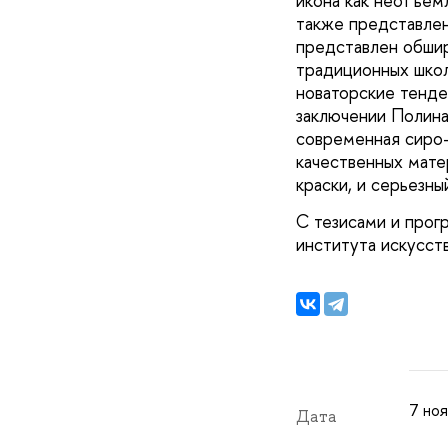
икона как неотъем
также представлен
представлен обшир
традиционных школ
новаторские тенде
заключении Полина
современная сиро-л
качественных мате
краски, и серьезны
С тезисами и про
института искусств
7 ноя
Дата