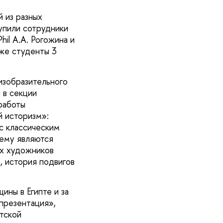
 из разных
тупили сотрудники
il А.А. Рогожина и
кже студенты 3
изобразительного
 в секции
работы
й историзм»:
с классическим
нему являются
их художников
, история подвигов
ны в Египте и за
презентация»,
тской