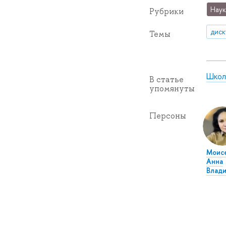
Наук
Рубрики
диск
Темы
Школ
В статье
упомянуты
Персоны
Моис
Анна
Влад