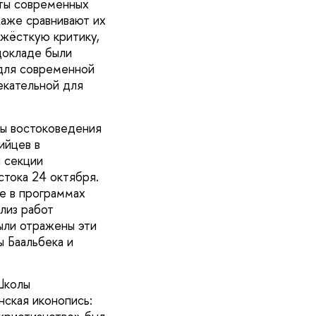
оты современных
даже сравнивают их
 жёсткую критику,
 докладе были
 для современной
екательной для
лы востоковедения
ийцев в
 секции
тока 24 октября.
е в программах
лиз работ
были отражены эти
ы Баальбека и
Школы
нская иконопись: