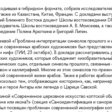
одившая в гибридном формате, собрала исследователей
 также из Казахстана, Китая, Франции. С докладами выс
ий Ближнего Востока доцент Школы востоковедения DPh
одаватель Школы востоковедения А. В. Моисеева, а та
едение Полина Арюткина и Григорий Липин.
еевой «Проблема интерпретации символов прошлого и 
ах современных арабских художников» был представлен
 миф» (ГИИ, 23 октября). В докладе рассматривались 
ких художников, которые объединяет «изобразительны
ических сцен, отдельные символы прошлого, связанные 
вом и каллиграфией. Многие из этих символов по-преж
ой современной жизни арабов. Также в работах арабск
сколько тем, отображающих «историзм», как, например
а и героя Антары или легенда о Царице Савской.
жиной «Современное церковное искусство коптской общи
име или икона?» (секция «Самоидентификация и саморе
был посвящен проблемам современной иконографии коп