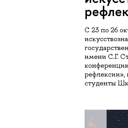
рефле
С 23 по 26 о
искусствозна
государстве
имени С.Г. 
конференцию
рефлексии», 
студенты Шк