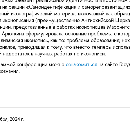
лемый элемент религиозной идентичности в восточном 
 на секции «Самоидентификация и саморепрезентация»
ный иконографический материал, включавший как образ
 иконописания (преимущественно Антиохийской Церкви
нции, представленные в работах иконописцев Маронитс
 Арюткина сформулировала основные проблемы, с кото
иванская иконопись, как то: проблема образования; нех
риалов, приводящая к тому, что вместо темперы исполь
й недостаток в научных работах по иконописи.
граммой конференции можно
ознакомиться
на сайте Госу
ознания.
бря, 2024 г.