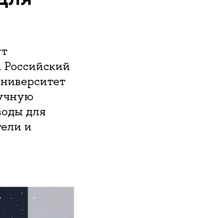
ут
и Российский
ниверситет
аучную
воды для
тели и