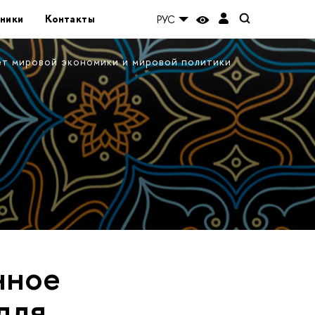
ники
Контакты
РУС
ет мировой экономики и мировой политики
нное
для