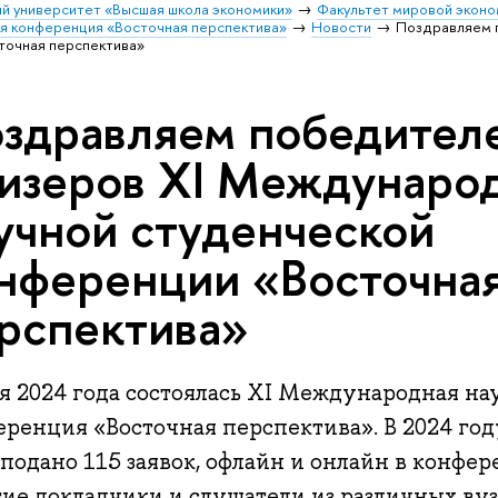
й университет «Высшая школа экономики»
Факультет мировой эконо
я конференция «Восточная перспектива»
Новости
Поздравляем 
точная перспектива»
здравляем победител
изеров XI Междунаро
учной студенческой
нференции «Восточна
рспектива»
ая 2024 года состоялась XI Международная на
еренция «Восточная перспектива». В 2024 го
 подано 115 заявок, офлайн и онлайн в конфе
тие докладчики и слушатели из различных вуз