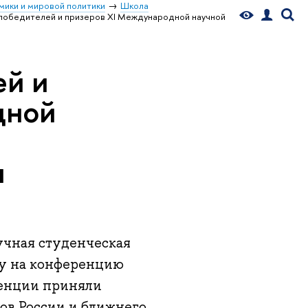
мики и мировой политики
Школа
победителей и призеров XI Международной научной
ей и
дной
я
учная студенческая
ду на конференцию
ренции приняли
ов России и ближнего