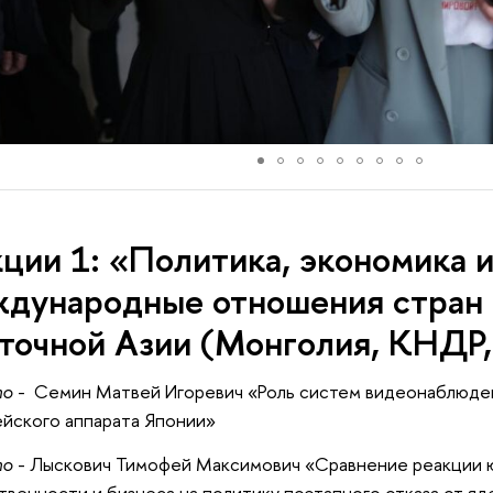
ции 1: «Политика, экономика 
дународные отношения стран 
точной Азии (Монголия, КНДР,
то
- Семин Матвей Игоревич «Роль систем видеонаблюде
йского аппарата Японии»
то
- Лыскович Тимофей Максимович «Сравнение реакции
венности и бизнеса на политику поэтапного отказа от яд