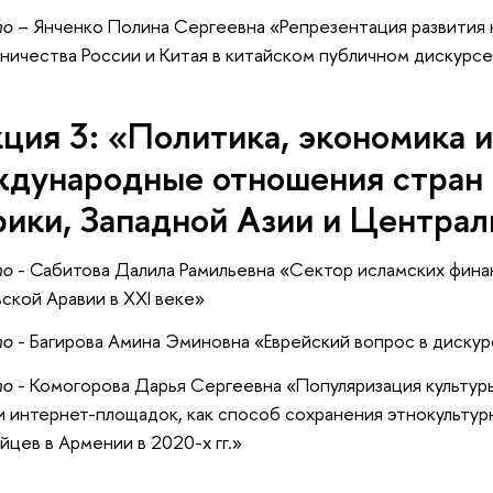
то
– Янченко Полина Сергеевна «Репрезентация развития 
ничества России и Китая в китайском публичном дискурсе
ция 3: «Политика, экономика 
дународные отношения стран
ики, Западной Азии и Централ
то
- Сабитова Далила Рамильевна «Сектор исламских фина
ской Аравии в XXI веке»
то
- Багирова Амина Эминовна «Еврейский вопрос в диску
то
- Комогорова Дарья Сергеевна «Популяризация культу
и интернет-площадок, как способ сохранения этнокульту
йцев в Армении в 2020-х гг.»