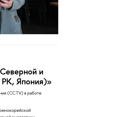
и
Северной и
 РК, Япония)»
ния (CCTV) в работе
 южнокорейской
ерной энергетики