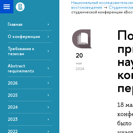
Национальный исследовательски
востоковедения
Студенческа
студенческой конференции «Вос
Главная
По
О конференции
пр
Требования к
тезисам
20
на
мая
Abstract
ко
2024
requirements
пе
2026
2025
18 м
2024
конф
2023
было
учас
2022