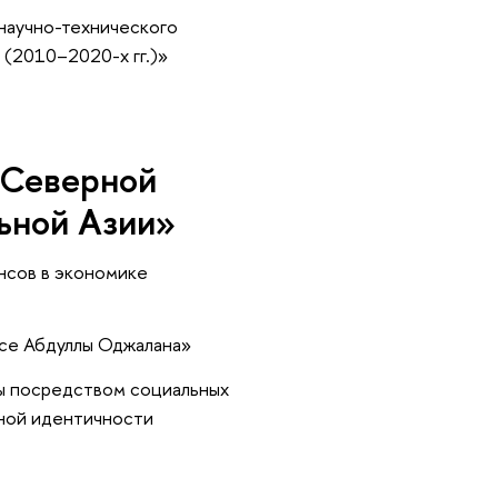
научно-технического
 (2010–2020-х гг.)»
и
 Северной
ьной Азии»
нсов в экономике
рсе Абдуллы Оджалана»
ры посредством социальных
рной идентичности