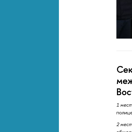
Сек
меж
Вос
1 мес
полице
2 мес
общест