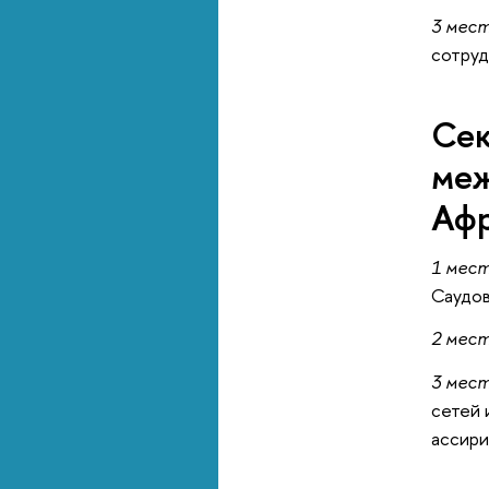
3 мес
сотруд
Сек
меж
Афр
1 мес
Саудов
2 мес
3 мес
сетей 
ассири