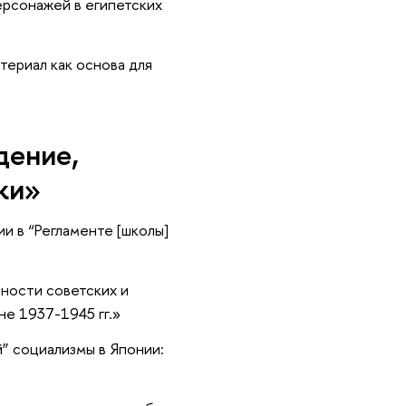
рсонажей в египетских
ериал как основа для
дение,
ки»
и в “Регламенте [школы]
ности советских и
е 1937-1945 гг.»
” социализмы в Японии: