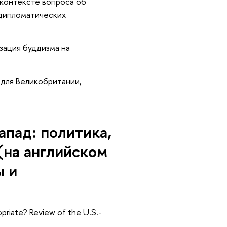
 контексте вопроса об
 дипломатических
зация буддизма на
для Великобритании,
апад: политика,
(на английском
ы и
riate? Review of the U.S.-