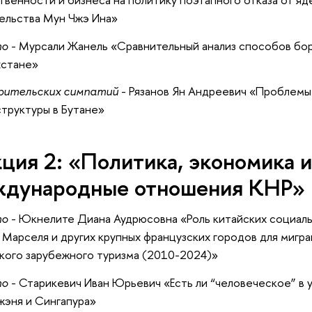
ельства Мун Чжэ Ина»
то
- Мурсали Жанель «Сравнительный анализ способов бор
хстане»
зрительских симпатий
- Рязанов Ян Андреевич «Проблемы
труктуры в Бутане»
ция 2: «Политика, экономика 
дународные отношения КНР»
то
- Юкнелите Диана Аудрюсовна «Роль китайских социал
 Марселя и других крупных французских городов для мигра
кого зарубежного туризма (2010-2024)»
то
- Старикевич Иван Юрьевич «Есть ли “человеческое” в
эня и Сингапура»