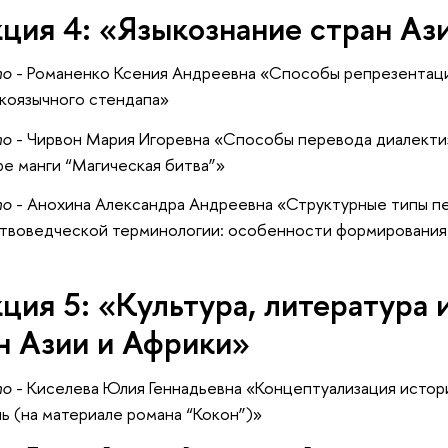
ция 4: «Языкознание стран Аз
то
- Романенко Ксения Андреевна «Способы репрезентаци
коязычного стендапа»
то
- Чирвон Мария Игоревна «Способы перевода диалектиз
е манги “Магическая битва”»
то
- Анохина Александра Андреевна «Структурные типы п
твоведческой терминологии: особенности формирования
ция 5: «Культура, литература 
н Азии и Африки»
то
- Киселева Юлия Геннадьевна «Концептуализация истор
 (на материале романа “Кокон”)»