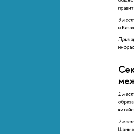
правит
3 мес
и Каза
Приз 
инфрас
Сек
меж
1 мес
образа
китайс
2 мес
Шэньчж