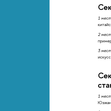
Сек
1 мес
китайс
2 мес
пример
3 мес
искусс
Сек
ста
1 мес
Юэжань