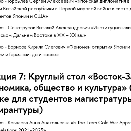
то
- Горбылёв Сергей Алексеевич «Японская дипломатия в
и Китайской республики в Первой мировой войне в свете
ентов Японии и США»
то
- Сенотрусов Виталий Александрович «Институционали
ском Дальнем Востоке в XIX – XX вв.»
то
- Борисов Кирилл Олегович «Феномен открытия Японии 
и и Германии: до и после»
ция 7: Круглый стол «Восток-З
номика, общество и культура» 
ке для студентов магистратур
ирантуры)
то
- Ковалева Анна Анатольевна «Is the Term Cold War Approp
Relations 2021-2023»