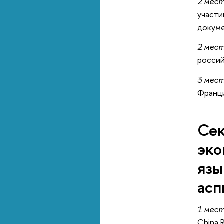
2 мес
участи
докум
2 мес
россий
3 мес
Франци
Сек
эко
язы
асп
1
мес
China 