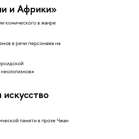
ии и Африки»
и комического в жанре
мов в речи персонажа на
ерсидской
 неологизмов»
и искусство
ической памяти в прозе Чжан