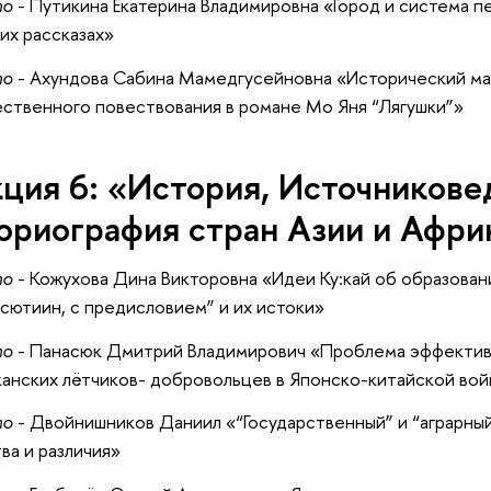
то
- Путикина Екатерина Владимировна «Город и система пе
их рассказах»
то
- Ахундова Сабина Мамедгусейновна «Исторический мат
ственного повествования в романе Мо Яня “Лягушки”»
ция 6: «История, Источникове
ориография стран Азии и Афри
то
- Кожухова Дина Викторовна «Идеи Ку:кай об образовани
сютиин, с предисловием” и их истоки»
то
- Панасюк Дмитрий Владимирович «Проблема эффектив
анских лётчиков- добровольцев в Японско-китайской войн
то
- Двойнишников Даниил «“Государственный” и “аграрный
ва и различия»