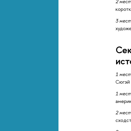
2 мес
коротк
3 мес
художе
Сек
ист
1 мес
Сюгэй 
1 мес
америк
2 мес
сходст