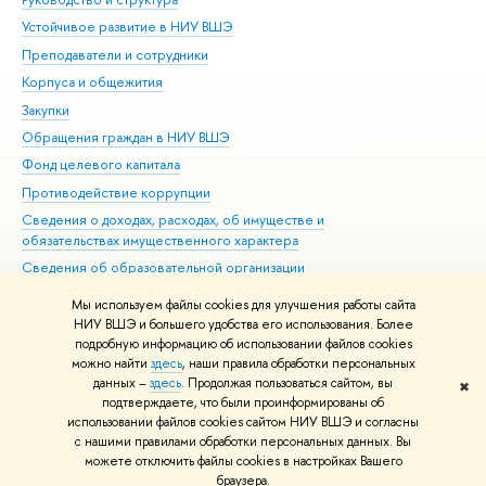
Устойчивое развитие в НИУ ВШЭ
Ол
Преподаватели и сотрудники
При
Корпуса и общежития
Вы
Закупки
При
Обращения граждан в НИУ ВШЭ
Ас
Фонд целевого капитала
До
Противодействие коррупции
Цен
Сведения о доходах, расходах, об имуществе и
Би
обязательствах имущественного характера
Об
Сведения об образовательной организации
Обр
Людям с ограниченными возможностями здоровья
Мы используем файлы cookies для улучшения работы сайта
Единая платежная страница
НИУ ВШЭ и большего удобства его использования. Более
подробную информацию об использовании файлов cookies
Работа в Вышке
можно найти
здесь
, наши правила обработки персональных
данных –
здесь
. Продолжая пользоваться сайтом, вы
✖
Редактору
подтверждаете, что были проинформированы об
© НИУ ВШЭ 1993–2026
Адреса и контакты
Условия использования
использовании файлов cookies сайтом НИУ ВШЭ и согласны
с нашими правилами обработки персональных данных. Вы
материалов
Политика конфиденциальности
Карта сайта
можете отключить файлы cookies в настройках Вашего
Шрифты HSE Sans и HSE Slab разработаны в
Школе дизайна НИУ ВШЭ
браузера.