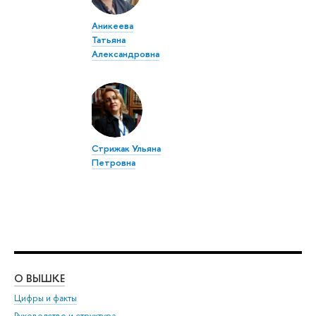
Аникеева
Татьяна
Александровна
Стрижак Ульяна
Петровна
О ВЫШКЕ
ОБ
Цифры и факты
Ли
Руководство и структура
Дов