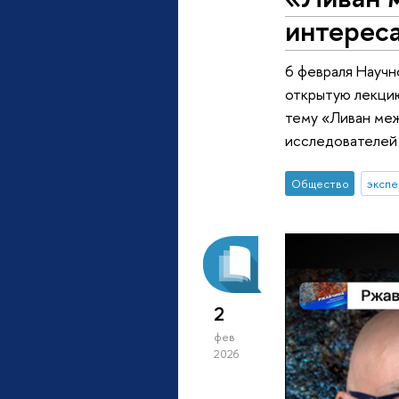
интерес
6 февраля Научн
открытую лекцию
тему «Ливан ме
исследователей 
Общество
экспе
2
фев
2026