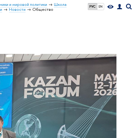
мики и мировой политики
Школа
РУС
EN
ки
Новости
Общество