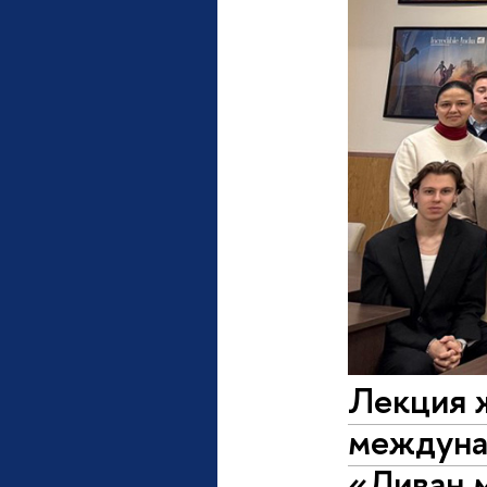
Лекция 
междунар
«Ливан 