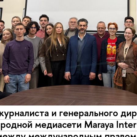
журналиста и генерального ди
одной медиасети Maraya Inter
между международным правом