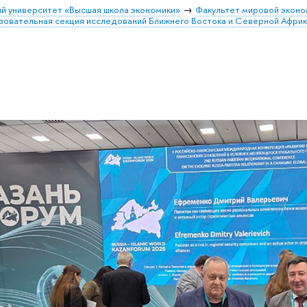
й университет «Высшая школа экономики»
Факультет мировой эконо
зовательная секция исследований Ближнего Востока и Северной Афри