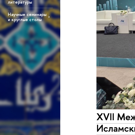
литературы
Научные семинары
и круглые столы
XVII Ме
Исламски