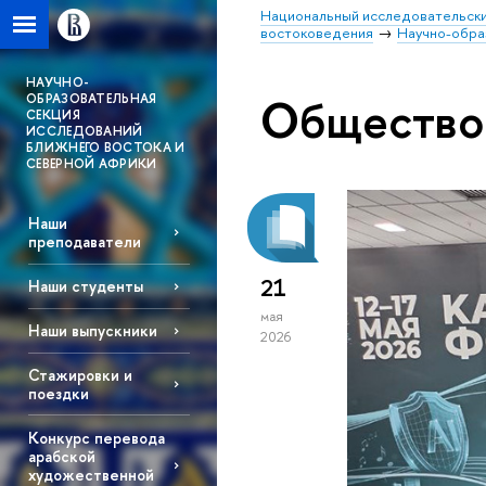
Национальный исследовательски
востоковедения
Научно-обра
НАУЧНО-
Общество
ОБРАЗОВАТЕЛЬНАЯ
СЕКЦИЯ
ИССЛЕДОВАНИЙ
БЛИЖНЕГО ВОСТОКА И
СЕВЕРНОЙ АФРИКИ
Наши
преподаватели
21
Наши студенты
мая
Наши выпускники
2026
Стажировки и
поездки
Конкурс перевода
арабской
художественной