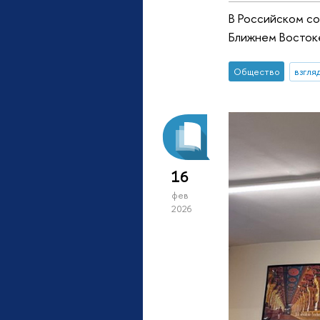
В Российском с
Ближнем Востоке
Общество
взгля
16
фев
2026