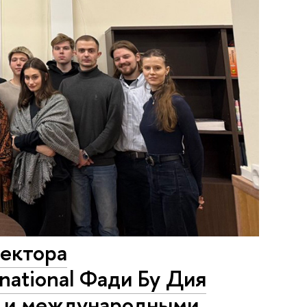
ректора
national Фади Бу Дия
 и международными