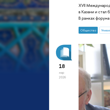
XVII Междунар
в Казани и стал
В рамках форума
Общество
Униве
18
мар
2026