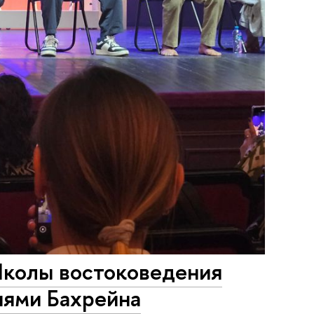
Школы востоковедения
иями Бахрейна