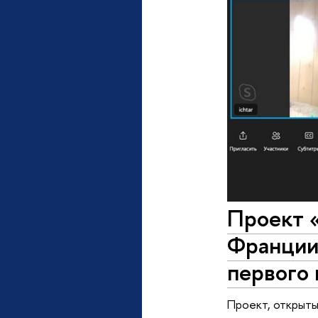
Проект 
Франции 
первого 
Проект, открыты