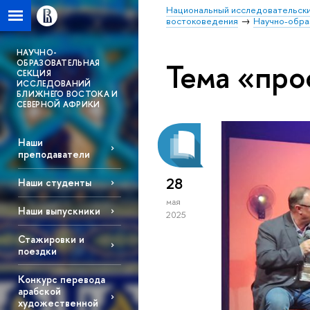
Национальный исследовательски
востоковедения
Научно-обра
НАУЧНО-
Тема «про
ОБРАЗОВАТЕЛЬНАЯ
СЕКЦИЯ
ИССЛЕДОВАНИЙ
БЛИЖНЕГО ВОСТОКА И
СЕВЕРНОЙ АФРИКИ
Наши
преподаватели
28
Наши студенты
мая
Наши выпускники
2025
Стажировки и
поездки
Конкурс перевода
арабской
художественной