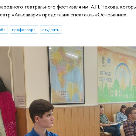
ародного театрального фестиваля им. А.П. Чехова, которы
 театр «Альсавари» представил спектакль «Основание».
еба
профессора
студенты