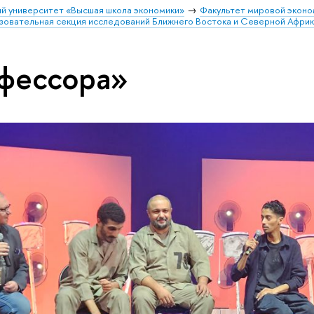
й университет «Высшая школа экономики»
Факультет мировой эконо
зовательная секция исследований Ближнего Востока и Северной Афри
фессора»