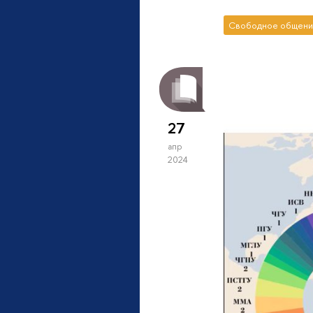
Свободное общени
27
апр
2024