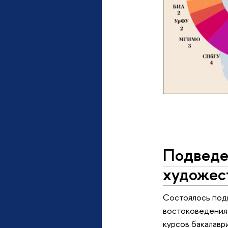
Подведен
художес
Состоялось подв
востоковедения 
курсов бакалавр