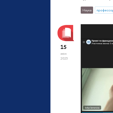
Наука
профессо
15
июн
2023