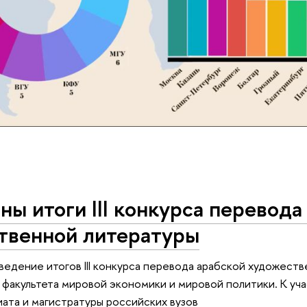
ы итоги III конкурса перевода
твенной литературы
едение итогов III конкурса перевода арабской художест
факультета мировой экономики и мировой политики. К уча
иата и магистратуры российских вузов