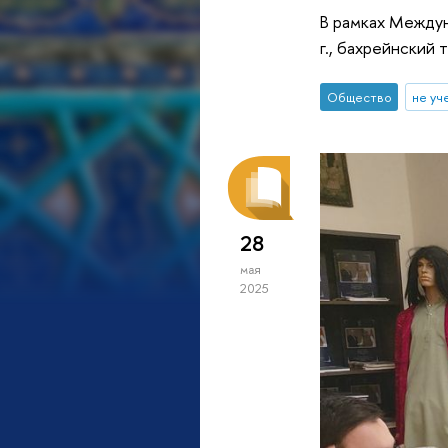
В рамках Междун
г., бахрейнский
Общество
не уч
28
мая
2025