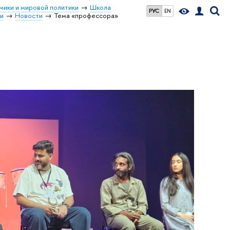
мики и мировой политики
Школа
РУС
EN
ки
Новости
Тема «профессора»