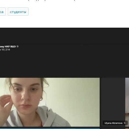
ра
студенты