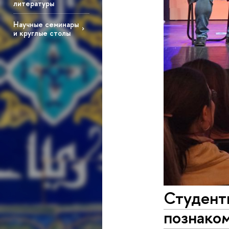
литературы
Научные семинары
и круглые столы
Студент
познако