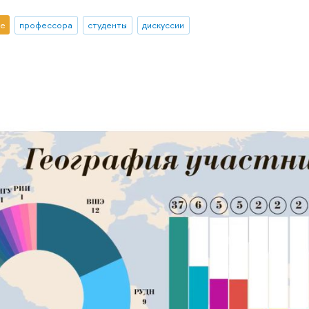
е
профессора
студенты
дискуссии