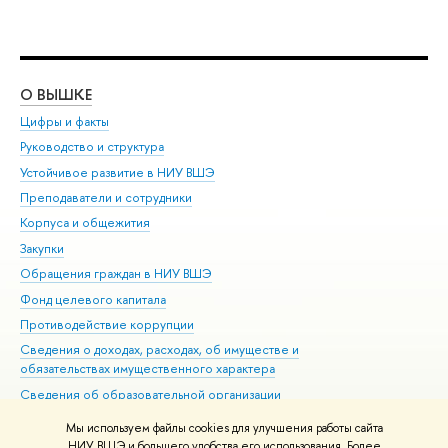
О ВЫШКЕ
ОБ
Цифры и факты
Ли
Руководство и структура
Дов
Устойчивое развитие в НИУ ВШЭ
Ол
Преподаватели и сотрудники
При
Корпуса и общежития
Вы
Закупки
При
Обращения граждан в НИУ ВШЭ
Ас
Фонд целевого капитала
До
Противодействие коррупции
Цен
Сведения о доходах, расходах, об имуществе и
Би
обязательствах имущественного характера
Об
Сведения об образовательной организации
Обр
Людям с ограниченными возможностями здоровья
Мы используем файлы cookies для улучшения работы сайта
Единая платежная страница
НИУ ВШЭ и большего удобства его использования. Более