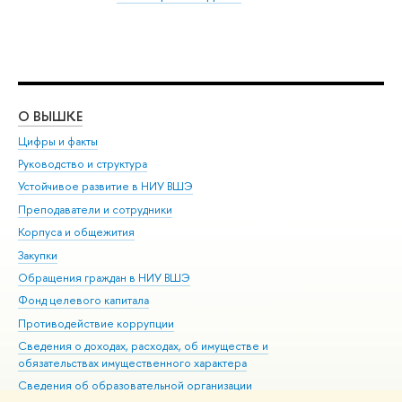
О ВЫШКЕ
ОБ
Цифры и факты
Ли
Руководство и структура
Дов
Устойчивое развитие в НИУ ВШЭ
Ол
Преподаватели и сотрудники
При
Корпуса и общежития
Вы
Закупки
При
Обращения граждан в НИУ ВШЭ
Ас
Фонд целевого капитала
До
Противодействие коррупции
Цен
Сведения о доходах, расходах, об имуществе и
Би
обязательствах имущественного характера
Об
Сведения об образовательной организации
Обр