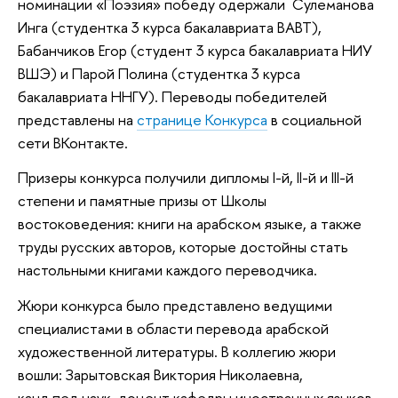
номинации «Поэзия» победу одержали Сулеманова
Инга (студентка 3 курса бакалавриата ВАВТ),
Бабанчиков Егор (студент 3 курса бакалавриата НИУ
ВШЭ) и Парой Полина (студентка 3 курса
бакалавриата ННГУ). Переводы победителей
представлены на
странице Конкурса
в социальной
сети ВКонтакте.
Призеры конкурса получили дипломы I-й, II-й и III-й
степени и памятные призы от Школы
востоковедения: книги на арабском языке, а также
труды русских авторов, которые достойны стать
настольными книгами каждого переводчика.
Жюри конкурса было представлено ведущими
специалистами в области перевода арабской
художественной литературы. В коллегию жюри
вошли: Зарытовская Виктория Николаевна,
канд.пед.наук, доцент кафедры иностранных языков