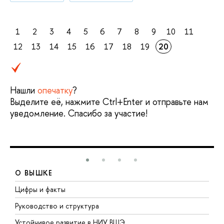
1
2
3
4
5
6
7
8
9
10
11
12
13
14
15
16
17
18
19
20
Нашли
опечатку
?
Выделите её, нажмите Ctrl+Enter и отправьте нам
уведомление. Спасибо за участие!
О ВЫШКЕ
Цифры и факты
Л
Руководство и структура
Д
Устойчивое развитие в НИУ ВШЭ
О