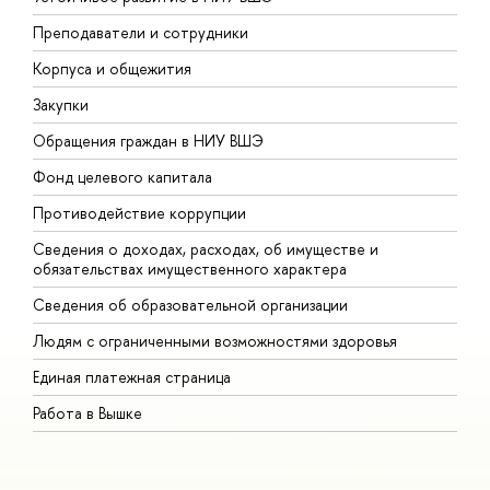
Преподаватели и сотрудники
П
Корпуса и общежития
В
Закупки
П
Обращения граждан в НИУ ВШЭ
А
Фонд целевого капитала
Д
Противодействие коррупции
Ц
Сведения о доходах, расходах, об имуществе и
Б
обязательствах имущественного характера
О
Сведения об образовательной организации
О
Людям с ограниченными возможностями здоровья
Единая платежная страница
Работа в Вышке