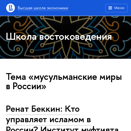
Высшая школа экономики
Меню
Школа востоковедения
Тема «мусульманские миры
в России»
Ренат Беккин: Кто
управляет исламом в
России? Институт муфтията