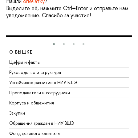
Нашли
опечатку
?
Выделите её, нажмите Ctrl+Enter и отправьте нам
уведомление. Спасибо за участие!
О ВЫШКЕ
Цифры и факты
Л
Руководство и структура
Д
Устойчивое развитие в НИУ ВШЭ
О
Преподаватели и сотрудники
П
Корпуса и общежития
В
Закупки
П
Обращения граждан в НИУ ВШЭ
А
Фонд целевого капитала
Д