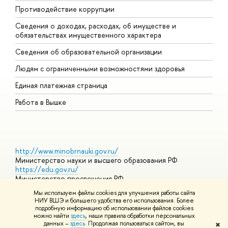
Противодействие коррупции
Ц
Сведения о доходах, расходах, об имуществе и
Б
обязательствах имущественного характера
О
Сведения об образовательной организации
О
Людям с ограниченными возможностями здоровья
Единая платежная страница
Работа в Вышке
http://www.minobrnauki.gov.ru/
Министерство науки и высшего образования РФ
https://edu.gov.ru/
Министерство просвещения РФ
https://elearning.hse.ru/mooc
Мы используем файлы cookies для улучшения работы сайта
Массовые открытые онлайн-курсы
НИУ ВШЭ и большего удобства его использования. Более
подробную информацию об использовании файлов cookies
можно найти
здесь
, наши правила обработки персональных
данных –
здесь
. Продолжая пользоваться сайтом, вы
✖
© НИУ ВШЭ 1993–2026
Адреса и контакты
Условия